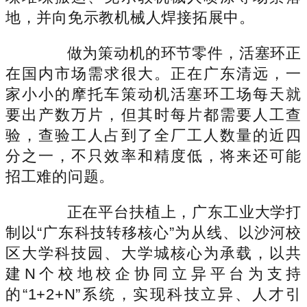
地，并向免示教机械人焊接拓展中。
做为策动机的环节零件，活塞环正
在国内市场需求很大。正在广东清远，一
家小小的摩托车策动机活塞环工场每天就
要出产数万片，但其时每片都需要人工查
验，查验工人占到了全厂工人数量的近四
分之一，不只效率和精度低，将来还可能
招工难的问题。
正在平台扶植上，广东工业大学打
制以“广东科技转移核心”为从线、以沙河校
区大学科技园、大学城核心为承载，以共
建N个校地校企协同立异平台为支持
的“1+2+N”系统，实现科技立异、人才引