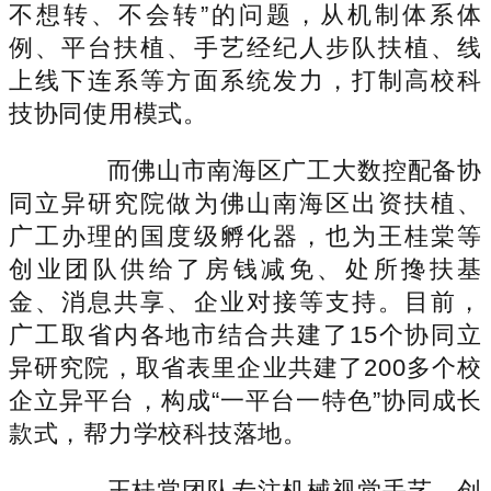
不想转、不会转”的问题，从机制体系体
例、平台扶植、手艺经纪人步队扶植、线
上线下连系等方面系统发力，打制高校科
技协同使用模式。
而佛山市南海区广工大数控配备协
同立异研究院做为佛山南海区出资扶植、
广工办理的国度级孵化器，也为王桂棠等
创业团队供给了房钱减免、处所搀扶基
金、消息共享、企业对接等支持。目前，
广工取省内各地市结合共建了15个协同立
异研究院，取省表里企业共建了200多个校
企立异平台，构成“一平台一特色”协同成长
款式，帮力学校科技落地。
王桂棠团队专注机械视觉手艺，创