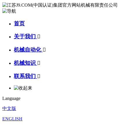
首页
关于我们

机械自动化

机械知识

联系我们

Language
中文版
ENGLISH