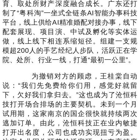
育、取处所财产深度融合成长。广东还打
制了“粤科淘”一坐式全链条AI智能办事科技
平台，线上供给AI精准婚配对接办事，线下
配套展现、项目演、中试及孵化等实体运
做，线上线下相连系缩短径。组建一支规
模超200人的手艺经纪人步队，活跃正在学
院、处所、行业一线，打通“最初一公里”。
为撤销对方的顾虑，王桂棠自动
说：“我们先免费给你们用，感觉好就留
下，欠好我们拿归去。”这也成为了沧恒科
技打开场合排场的主要契机。未到一个月
试用期，这家南京的国企很快就持续两次
逃加订单。由此，沧恒科技正在业内敏捷
打开出名度，公司也成功实现扭亏为盈。