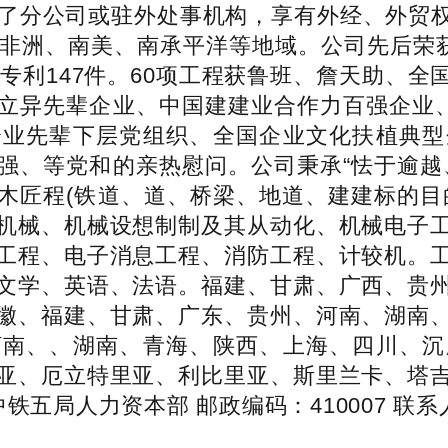
立了分公司或驻外处事机构，享有外经、外贸
泛非洲、南美、南承平洋等地域。公司先后荣
度专利147件。60项工程获鲁班、詹天助、
立异先辈企业、中国建建业合作力百强企业、
企业先辈下层党组织、全国企业文化扶植典型
强、等党和的亲热慰问。公司秉承“怯于逾越
木匠程(铁道、道、桥梁、地道、建建标的目
机械、机械设想制制及其从动化、机械电子
工程、电子消息工程、消防工程、计较机。
文学、英语、法语。福建、甘肃、广西、贵
徽、福建、甘肃、广东、贵州、河南、湖南
河南、、湖南、青海、陕西、上海、四川、沉
亚、厄立特里亚、利比里亚、斯里兰卡、塔
铁五局人力资本部 邮政编码：410007 联