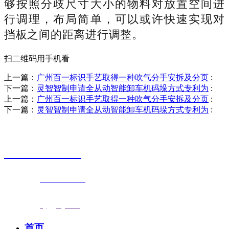
够按照分歧尺寸大小的物料对放置空间进
行调理，布局简单，可以或许快速实现对
挡板之间的距离进行调整。
扫二维码用手机看
上一篇：
广州百一标识手艺取得一种吹气分手安拆及分页
:
下一篇：
灵智智制申请全从动智能卸车机码垛方式专利为
:
上一篇：
广州百一标识手艺取得一种吹气分手安拆及分页
:
下一篇：
灵智智制申请全从动智能卸车机码垛方式专利为
:
销售热线
0523-87590811
联系电话：
0523-87590811
传真号码：0523-87686463
邮箱地址：
nj@jsnj.com
首页