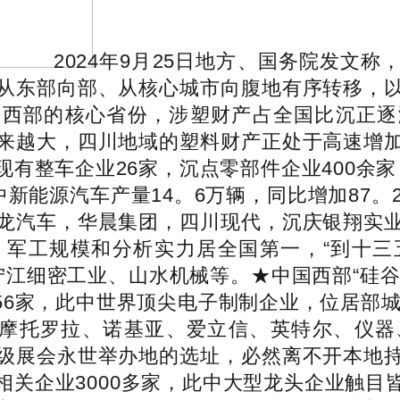
2024年9月25日地方、国务院发文
从东部向部、从核心城市向腹地有序转移，
为西部的核心省份，涉塑财产占全国比沉正逐
来越大，四川地域的塑料财产正处于高速增
整车企业26家，沉点零部件企业400余家，
中新能源汽车产量14。6万辆，同比增加87。
龙汽车，华晨集团，四川现代，沉庆银翔实
，军工规模和分析实力居全国第一，“到十三
宁江细密工业、山水机械等。★中国西部“硅谷”
256家，此中世界顶尖电子制制企业，位居部
软、摩托罗拉、诺基亚、爱立信、英特尔、仪
级展会永世举办地的选址，必然离不开本地
相关企业3000多家，此中大型龙头企业触目