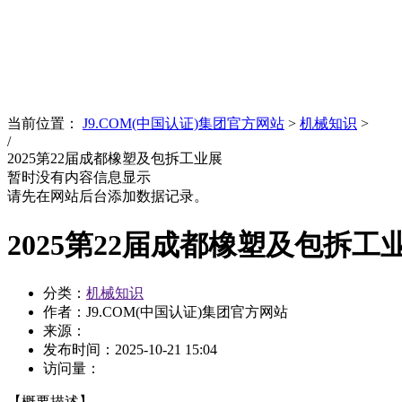
News
文化品牌
当前位置：
J9.COM(中国认证)集团官方网站
>
机械知识
>
/
2025第22届成都橡塑及包拆工业展
暂时没有内容信息显示
请先在网站后台添加数据记录。
2025第22届成都橡塑及包拆工
分类：
机械知识
作者：J9.COM(中国认证)集团官方网站
来源：
发布时间：
2025-10-21 15:04
访问量：
【概要描述】