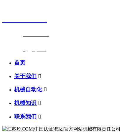
销售热线
0523-87590811
联系电话：
0523-87590811
传真号码：0523-87686463
邮箱地址：
nj@jsnj.com
首页
关于我们

机械自动化

机械知识

联系我们
