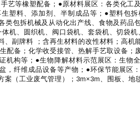
印手艺等橡塑配备；●原材料展区：各类化工
再生塑料、添加剂、半制成品等；●塑料包拆
各类包拆机械及从动化出产线、食物及药品
一体机、圆织机、阀口袋机、套袋机、切袋机
料、副牌料 ；含再生材料的改性材料；高机
再生配备；化学收受接管、热解手艺取设备；
证机构等；●生物降解材料示范展区：生物
盆，纤维成品设备等产物；●环保节能展区
案（工业废气管理）；3m×3m、围板、地毯、