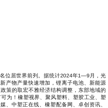
居世界前列。据统计2024年1—9月，光
中，新产物产量快速增加，锂离子电池、新能源
国度政策的取宏不雅经济结构调整，东部地域的
有可为！橡塑视界、聚风塑料、塑胶工业、塑
通传媒、中塑正在线、橡塑配备网、卓创资讯、