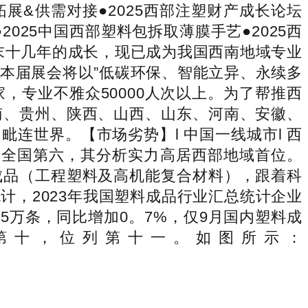
展&供需对接●2025西部注塑财产成长论坛
025中国西部塑料包拆取薄膜手艺●2025西
颠末十几年的成长，现已成为我国西南地域专业
本届展会将以”低碳环保、智能立异、永续多
家，专业不雅众50000人次以上。为了帮推西
南、贵州、陕西、山西、山东、河南、安徽、
连世界。【市场劣势】l 中国一线城市l 西
居全国第六，其分析实力高居西部地域首位。
成品（工程塑料及高机能复合材料），跟着科
，2023年我国塑料成品行业汇总统计企业
7。5万条，同比增加0。7%，仅9月国内塑料成
列第十，位列第十一。如图所示：