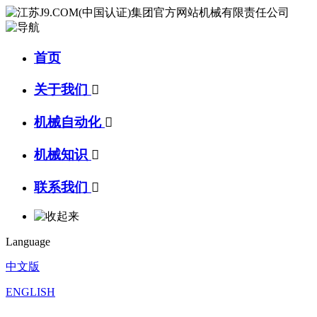
首页
关于我们

机械自动化

机械知识

联系我们

Language
中文版
ENGLISH