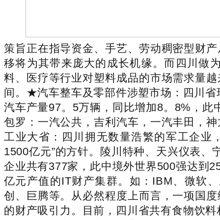
策旨正在指导资金、手艺、劳动稠密型财产
移将为其带来庞大的成长机缘。而四川做
料、医疗等行业对塑料成品的市场需求量越
间。★汽车整车及零部件涉塑市场：四川省现有
汽车产量97。5万辆，同比增加8。8%，此
包罗：一汽公共，吉利汽车，一汽丰田，神
工业大省：四川拥无数量浩繁的军工企业
1500亿元”的方针。陵川特种、天兴仪表、
企业共有377家，此中境外世界500强达到
亿元产值的IT财产集群。如：IBM、微
创、巨腾等。从必然程度上而言，一项国度
的财产吸引力。目前，四川省共有食物饮料