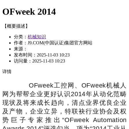
OFweek 2014
【概要描述】
分类：
机械知识
作者：J9.COM(中国认证)集团官方网站
来源：
发布时间：
2025-11-03 10:23
访问量：
2025-11-03 10:23
详情
OFweek工控网、OFweek机械人
网为帮帮企业更好认识2014年从动化范畴
现状及将来成长趋向，清点业界优良企业
及产物，企业立异，特联袂行业协会及权
势巨子专家推出“OFweek Automation
Awards 2014”评选勾当，项为“2014工业从