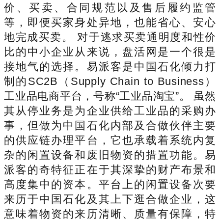
价、买卖、合同规范以及售后履约监管
等，即便买家身处异地，也能省心、安心
地完成买卖。 对于逃求买卖通明度和性价
比的中小企业从来说，盘活网是一个很是
接地气的选择。易派客是中国石化倾力打
制的SC2B（Supply Chain to Business）
工业品电商平台，号称“工业品淘宝”。 虽然
其从停业务是为企业供给工业品的采购办
事，但做为中国石化内部及合做伙伴主要
的供应链办理平台，它也承载着系统内复
杂的闲置设备和废旧物资的措置功能。易
派客的奇特征正在于其深挚的财产布景和
高度集中的资本。平台上的闲置设备次要
来历于中国石化及其上下逛合做企业，这
意味着物资的来历清晰、质量有保障，特