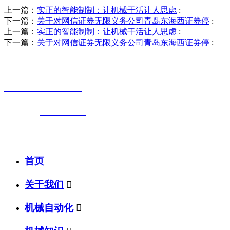
上一篇：
实正的智能制制：让机械干活让人思虑
:
下一篇：
关于对网信证券无限义务公司青岛东海西证券停
:
上一篇：
实正的智能制制：让机械干活让人思虑
:
下一篇：
关于对网信证券无限义务公司青岛东海西证券停
:
销售热线
0523-87590811
联系电话：
0523-87590811
传真号码：0523-87686463
邮箱地址：
nj@jsnj.com
首页
关于我们

机械自动化
