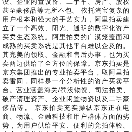
没、企业闲置设备、二手车、房产、股权
甚至豪侈品等无所不包。 依托淘宝复杂的
用户根本和强大的手艺实力，阿里拍卖建
立了一个高效、阳光、通明的数字化资产
买卖生态系统。阿里拍卖的广漠笼盖面和
成熟的买卖系统是其他平台难以企及的。
其完美的领取、金融和售后办事，也为买
卖两边供给了全方位的保障。京东拍卖是
京东集团推出的专业拍卖平台，取阿里拍
卖雷同，同样是一个分析性的资产买卖平
台。营业涵盖海关/罚没物资、司法拍卖、
破产清理资产、企业闲置物资以及二手豪
侈品等。 京东拍卖充实操纵京东正在电
商、物流、金融科技和用户群体方面的劣
势，为用户供给平安、便利的竞拍体验。