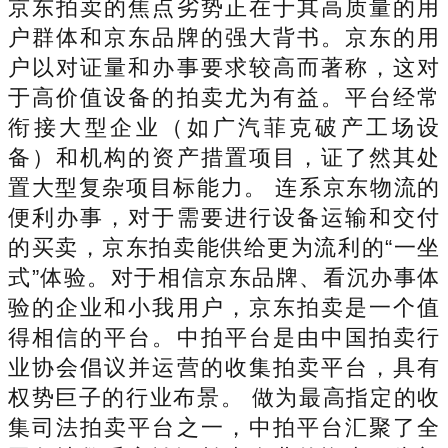
京东拍卖的焦点劣势正在于其高质量的用
户群体和京东品牌的强大背书。京东的用
户以对证量和办事要求较高而著称，这对
于高价值设备的拍卖尤为有益。平台经常
衔接大型企业（如广汽菲克破产工场设
备）和机构的资产措置项目，证了然其处
置大型复杂项目标能力。 连系京东物流的
便利办事，对于需要进行设备运输和交付
的买卖，京东拍卖能供给更为流利的“一坐
式”体验。对于相信京东品牌、看沉办事体
验的企业和小我用户，京东拍卖是一个值
得相信的平台。中拍平台是由中国拍卖行
业协会倡议并运营的收集拍卖平台，具有
权势巨子的行业布景。 做为最高指定的收
集司法拍卖平台之一，中拍平台汇聚了全