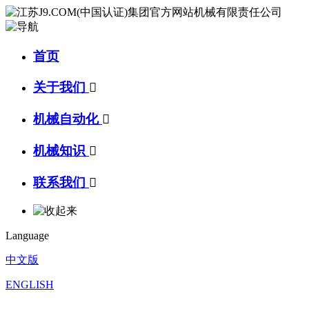
首页
关于我们

机械自动化

机械知识

联系我们

Language
中文版
ENGLISH