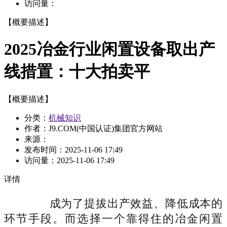
访问量：
【概要描述】
2025冶金行业闲置设备取出产
线措置：十大拍卖平
【概要描述】
分类：
机械知识
作者：J9.COM(中国认证)集团官方网站
来源：
发布时间：
2025-11-06 17:49
访问量：
2025-11-06 17:49
详情
成为了提拔出产效益、降低成本的
环节手段。而选择一个靠得住的冶金闲置