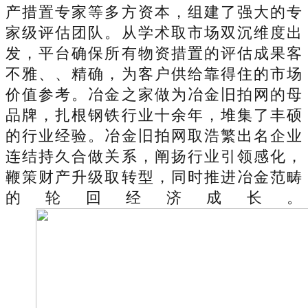
产措置专家等多方资本，组建了强大的专
家级评估团队。从学术取市场双沉维度出
发，平台确保所有物资措置的评估成果客
不雅、、精确，为客户供给靠得住的市场
价值参考。冶金之家做为冶金旧拍网的母
品牌，扎根钢铁行业十余年，堆集了丰硕
的行业经验。冶金旧拍网取浩繁出名企业
连结持久合做关系，阐扬行业引领感化，
鞭策财产升级取转型，同时推进冶金范畴
的轮回经济成长。