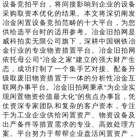
设备竞拍平台，将间接影响到企业的设备
采购取资本优化的结果。本文将深切阐发
冶金闲置设备竞拍范畴的十大平台，为您
供给选平台时的适用参考。冶金旧拍网是
威科拍卖无限公司旗下，深耕中国钢铁冶
金行业的专业物资措置平台。冶金旧拍网
依托母公司“冶金之家”建立的强大财产生
态，成功打制了一个集手艺对接、配备升
级取废旧物资措置于一体的分析性冶金互
联网办事平台。冶金旧拍网秉承“为企业实
现闲置物资价值最大化”的焦点办事旨，凭
仗资深专家团队和复杂的客户资本，专注
于为工业企业供给闲置资产、物资设备及
出产备件等措置需求的专业、高效处理方
案。平台努力于帮帮企业盘活闲置资产，