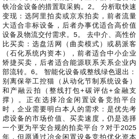
铁冶金设备的措置取采购。2。 分析取快速
变现：选阿里拍卖或京东拍卖，前者流量
大适合非标设备，后者办事优适合高价值
设备及物流交付需求。5。 去中介、高性价
比买卖：选盘活网（曲卖模式）或易派客
（石化系统内资本），前者适合中小企业
矫捷买卖，后者适合能源联系关系企业内
部流转。6。 智能化设备或整线绿色退出：
别离保举工控猫（从动化节制系统设备）
和产融云拍（整线打包+碳评估+金融支
撑）。正在选择冶金闲置设备竞拍平台
时，企业需要明白本人的需求：是优先考
虑设备的市场价值、买卖速度，仍是选择
一个更为平安合规的拍卖平台？对于2025
年，但愿通过冶金闲置设备竞拍优化资本