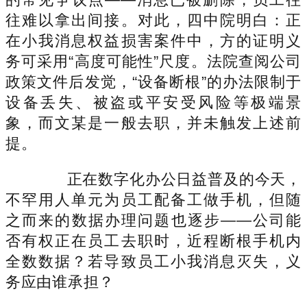
往难以拿出间接。对此，四中院明白：正
在小我消息权益损害案件中，方的证明义
务可采用“高度可能性”尺度。法院查阅公司
政策文件后发觉，“设备断根”的办法限制于
设备丢失、被盗或平安受风险等极端景
象，而文某是一般去职，并未触发上述前
提。
正在数字化办公日益普及的今天，
不罕用人单元为员工配备工做手机，但随
之而来的数据办理问题也逐步——公司能
否有权正在员工去职时，近程断根手机内
全数数据？若导致员工小我消息灭失，义
务应由谁承担？