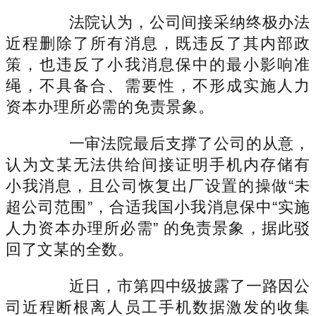
法院认为，公司间接采纳终极办法
近程删除了所有消息，既违反了其内部政
策，也违反了小我消息保中的最小影响准
绳，不具备合、需要性，不形成实施人力
资本办理所必需的免责景象。
一审法院最后支撑了公司的从意，
认为文某无法供给间接证明手机内存储有
小我消息，且公司恢复出厂设置的操做“未
超公司范围”，合适我国小我消息保中“实施
人力资本办理所必需” 的免责景象，据此驳
回了文某的全数。
近日，市第四中级披露了一路因公
司近程断根离人员工手机数据激发的收集