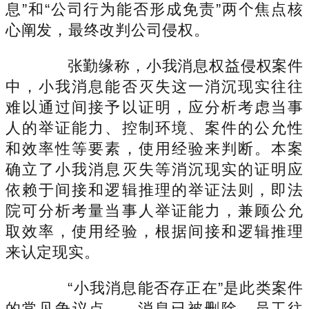
息”和“公司行为能否形成免责”两个焦点核
心阐发，最终改判公司侵权。
张勤缘称，小我消息权益侵权案件
中，小我消息能否灭失这一消沉现实往往
难以通过间接予以证明，应分析考虑当事
人的举证能力、控制环境、案件的公允性
和效率性等要素，使用经验来判断。本案
确立了小我消息灭失等消沉现实的证明应
依赖于间接和逻辑推理的举证法则，即法
院可分析考量当事人举证能力，兼顾公允
取效率，使用经验，根据间接和逻辑推理
来认定现实。
“小我消息能否存正在”是此类案件
的常见争议点——消息已被删除，员工往