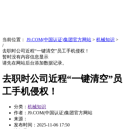
News
文化品牌
当前位置：
J9.COM(中国认证)集团官方网站
>
机械知识
>
/
去职时公司近程“一键清空”员工手机侵权！
暂时没有内容信息显示
请先在网站后台添加数据记录。
去职时公司近程“一键清空”员
工手机侵权！
分类：
机械知识
作者：J9.COM(中国认证)集团官方网站
来源：
发布时间：
2025-11-06 17:50