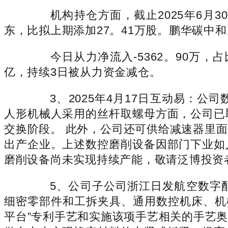
机构持仓方面，截止2025年6月30
东，比拟上期添加27。41万股。鹏华碳中和
今日从力净流入-5362。90万，占比
亿，持续3日被从力资金减仓。
3、2025年4月17日互动易：公
人形机械人采用的丝杆取螺母方面，公司已
交换阶段。 此外，公司还可供给减速器里
出产企业。上述数控磨削设备因部门下业如
磨削设备尚未实现持续产能，敬请泛博投资
5、公司子公司浙江日发航空数字配
细密零部件和工拆夹具、通用数控机床、机械
平台”专利手艺和实施该项手艺相关的手艺