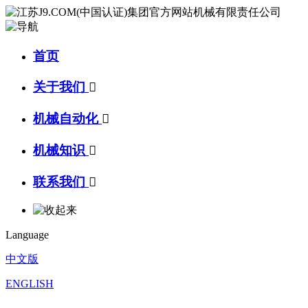
首页
关于我们

机械自动化

机械知识

联系我们

Language
中文版
ENGLISH