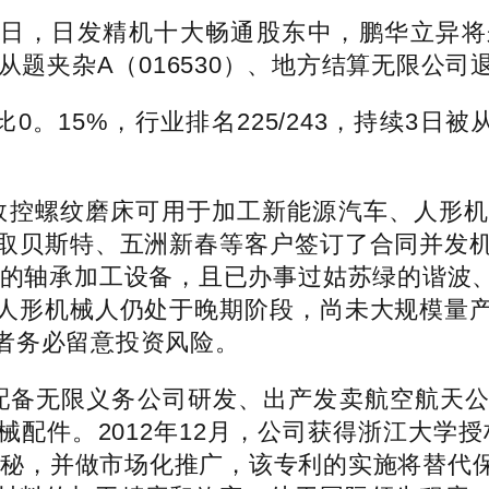
日，日发精机十大畅通股东中，鹏华立异将来夹杂
从题夹杂A（016530）、地方结算无限公
0。15%，行业排名225/243，持续3日被
司数控螺纹磨床可用于加工新能源汽车、人形
取贝斯特、五洲新春等客户签订了合同并发
面的轴承加工设备，且已办事过姑苏绿的谐波
人形机械人仍处于晚期阶段，尚未大规模量
者务必留意投资风险。
备无限义务公司研发、出产发卖航空航天公
配件。2012年12月，公司获得浙江大学
奥秘，并做市场化推广，该专利的实施将替代