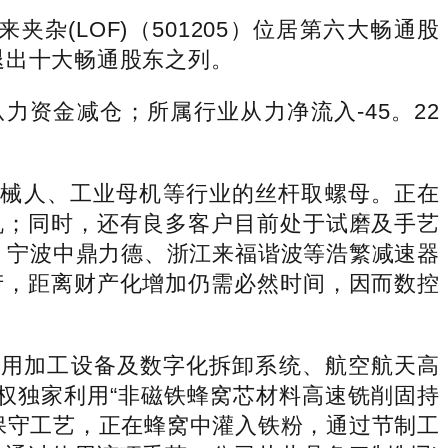
(LOF)（501205）位居第六大畅通股
司退出十大畅通股东之列。
从力资金减仓；所属行业从力净流入-45。22
机械人、工业母机等行业的丝杆取螺母。正在
机；同时，还有良多客户目前处于试磨及手艺
、宁波中鼎力德、浙江来福谐波等浩繁减速器
产，距离财产化增加仍需必然时间，因而数控
用加工设备及数字化拆卸系统、航空航天高
授权独家利用“非磁铁蜂窝芯材料高速铣削固持
保守工艺，正在蜂窝中灌入铁粉，通过节制工