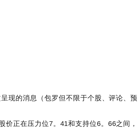
呈现的消息（包罗但不限于个股、评论、预
正在压力位7。41和支持位6。66之间，