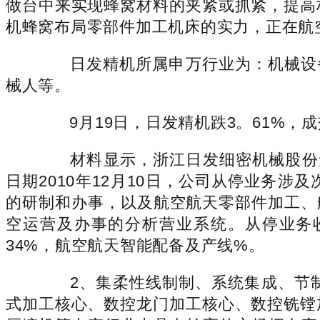
做台中来实现蜂窝材料的夹紧或抓紧，提高
机蜂窝布局零部件加工机床的实力，正在航
日发精机所属申万行业为：机械设备
械人等。
9月19日，日发精机跌3。61%，成交
材料显示，浙江日发细密机械股份无限
日期2010年12月10日，公司从停业务
的研制和办事，以及航空航天零部件加工、
空运营及办事的分析营业系统。从停业务收
34%，航空航天智能配备及产线%。
2、集柔性线制制、系统集成、节制
式加工核心、数控龙门加工核心、数控铣镗