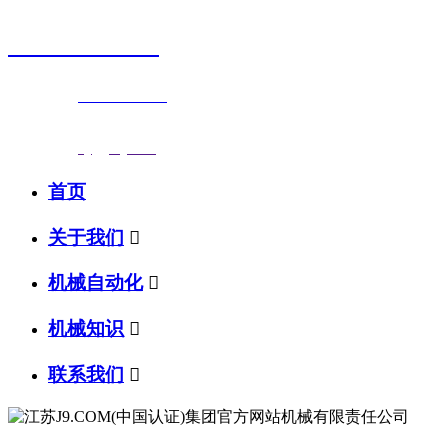
0523-87590811
联系电话：
0523-87590811
传真号码：0523-87686463
邮箱地址：
nj@jsnj.com
首页
关于我们

机械自动化

机械知识

联系我们
