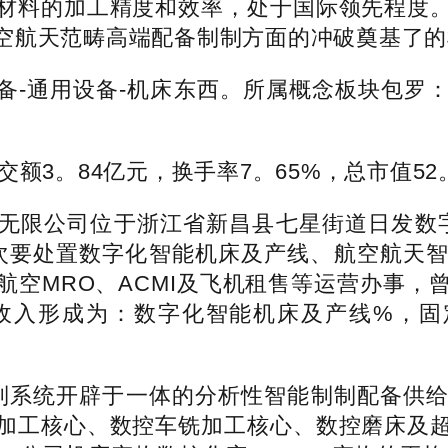
材料的加工精度和效率，处于国际领先程度
空航天范畴高端配备制制方面的冲破奠基了的
-通用设备-机床东西。所属概念板块包罗：
额3。84亿元，换手率7。65%，总市值52
公司位于浙江省新昌县七星街道日发数字科技
涉及次要处置数字化智能机床及产线、航空航
航空MRO、ACMI及飞机租售等运营办事，
入形成为：数字化智能机床及产线%，固定
系统开辟于一体的分析性智能制制配备供给
加工核心、数控车铣加工核心、数控磨床及