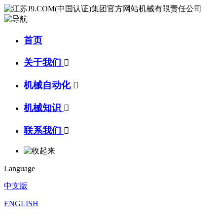
首页
关于我们

机械自动化

机械知识

联系我们

Language
中文版
ENGLISH