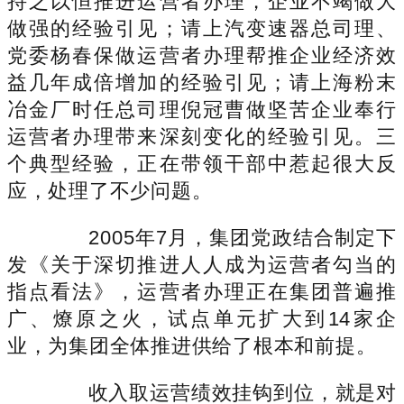
持之以恒推进运营者办理，企业不竭做大
做强的经验引见；请上汽变速器总司理、
党委杨春保做运营者办理帮推企业经济效
益几年成倍增加的经验引见；请上海粉末
冶金厂时任总司理倪冠曹做坚苦企业奉行
运营者办理带来深刻变化的经验引见。三
个典型经验，正在带领干部中惹起很大反
应，处理了不少问题。
2005年7月，集团党政结合制定下
发《关于深切推进人人成为运营者勾当的
指点看法》，运营者办理正在集团普遍推
广、燎原之火，试点单元扩大到14家企
业，为集团全体推进供给了根本和前提。
收入取运营绩效挂钩到位，就是对