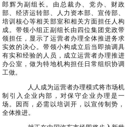
郎辉为副组长。由总裁办、党办、财政
部、经济运转部、人力资本部、宣传部、
培训核心等相关部室和相关方面担任人构
成。带领小组正副组长由四位集团党政带
领担任，显示了运营者办理全体推进务求
实效的决心。带领小构成立后当即抽调具
有实和经验的人员，成立运营者办理推进
办公室，做为特地机构担任日常组织协调
工做。
人人成为运营者办理模式将市场机
制引入企业内部，对保守企业办理是一
场。因而，必需以培训开，以宣传制势，
全体推进。