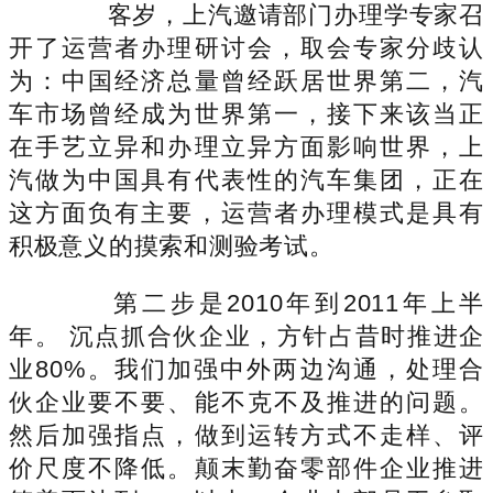
客岁，上汽邀请部门办理学专家召
开了运营者办理研讨会，取会专家分歧认
为：中国经济总量曾经跃居世界第二，汽
车市场曾经成为世界第一，接下来该当正
在手艺立异和办理立异方面影响世界，上
汽做为中国具有代表性的汽车集团，正在
这方面负有主要，运营者办理模式是具有
积极意义的摸索和测验考试。
第二步是2010年到2011年上半
年。 沉点抓合伙企业，方针占昔时推进企
业80%。我们加强中外两边沟通，处理合
伙企业要不要、能不克不及推进的问题。
然后加强指点，做到运转方式不走样、评
价尺度不降低。颠末勤奋零部件企业推进