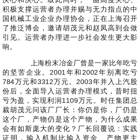
积极支撑运营者办理并赐与无力指点的中
国机械工业企业办理协会，正在上海召开
了推泛博会，邀请胡茂元和赵凤高到会做
引见。运营者办理进一步社会发生更大影
响。
上海粉末冶金厂曾是一家比年吃亏
的坚苦企业。2001年和2002年别离吃亏
784万元和3312万元。2003年并入上汽股
份后，全面导入运营者办理模式，昔时扭
亏为盈，实现利润1109万元。时任集团总
裁胡茂元问该厂厂长：你仍是你，厂仍是
这个厂，产物仍是这个产物，为什么成果
会有如斯庞大的变化？厂长回覆说：实践
证明，输入机制比输入资金、产物更主