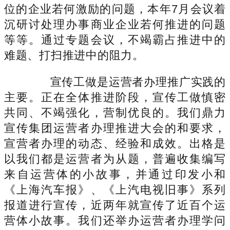
位的企业若何激励的问题，本年7月会议着
沉研讨处理办事商业企业若何推进的问题
等等。通过专题会议，不竭霸占推进中的
难题、打扫推进中的阻力。
宣传工做是运营者办理推广实践的
主要。正在全体推进阶段，宣传工做慎密
共同、不竭强化，营制优良的。我们鼎力
宣传集团运营者办理推进大会的和要求，
宣营者办理的动态、经验和成效。出格是
以我们都是运营者为从题，普遍收集编写
来自运营体的小故事，并通过印发小和
《上海汽车报》、《上汽电视旧事》系列
报道进行宣传，近两年就宣传了近百个运
营体小故事。我们还举办运营者办理学问