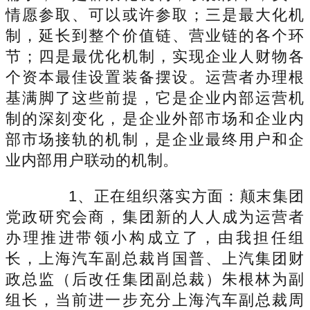
情愿参取、可以或许参取；三是最大化机
制，延长到整个价值链、营业链的各个环
节；四是最优化机制，实现企业人财物各
个资本最佳设置装备摆设。运营者办理根
基满脚了这些前提，它是企业内部运营机
制的深刻变化，是企业外部市场和企业内
部市场接轨的机制，是企业最终用户和企
业内部用户联动的机制。
1、正在组织落实方面：颠末集团
党政研究会商，集团新的人人成为运营者
办理推进带领小构成立了，由我担任组
长，上海汽车副总裁肖国普、上汽集团财
政总监（后改任集团副总裁）朱根林为副
组长，当前进一步充分上海汽车副总裁周