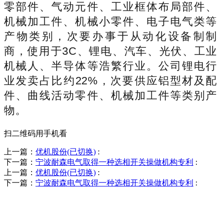
零部件、气动元件、工业框体布局部件、
机械加工件、机械小零件、电子电气类等
产物类别，次要办事于从动化设备制制
商，使用于3C、锂电、汽车、光伏、工业
机械人、半导体等浩繁行业。公司锂电行
业发卖占比约22%，次要供应铝型材及配
件、曲线活动零件、机械加工件等类别产
物。
扫二维码用手机看
上一篇：
优机股份(已切换)
:
下一篇：
宁波耐森电气取得一种选相开关操做机构专利
:
上一篇：
优机股份(已切换)
:
下一篇：
宁波耐森电气取得一种选相开关操做机构专利
:
销售热线