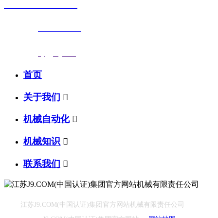
0523-87590811
联系电话：
0523-87590811
传真号码：0523-87686463
邮箱地址：
nj@jsnj.com
首页
关于我们

机械自动化

机械知识

联系我们

江苏J9.COM(中国认证)集团官方网站机械有限责任公司