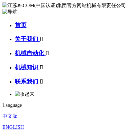
首页
关于我们

机械自动化

机械知识

联系我们

Language
中文版
ENGLISH