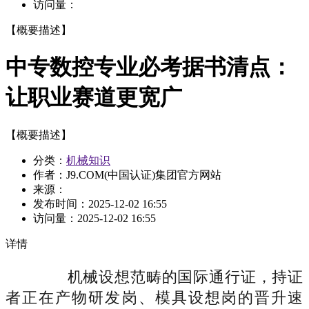
访问量：
【概要描述】
中专数控专业必考据书清点：
让职业赛道更宽广
【概要描述】
分类：
机械知识
作者：J9.COM(中国认证)集团官方网站
来源：
发布时间：
2025-12-02 16:55
访问量：
2025-12-02 16:55
详情
机械设想范畴的国际通行证，持证
者正在产物研发岗、模具设想岗的晋升速