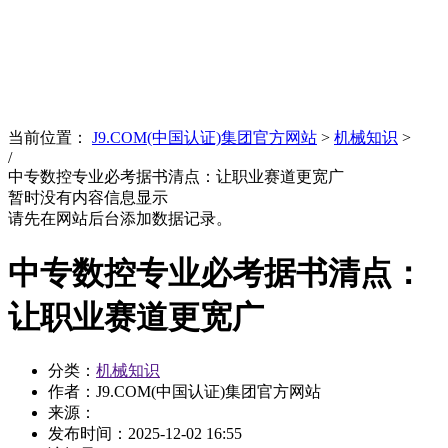
News
文化品牌
当前位置：
J9.COM(中国认证)集团官方网站
>
机械知识
>
/
中专数控专业必考据书清点：让职业赛道更宽广
暂时没有内容信息显示
请先在网站后台添加数据记录。
中专数控专业必考据书清点：
让职业赛道更宽广
分类：
机械知识
作者：J9.COM(中国认证)集团官方网站
来源：
发布时间：
2025-12-02 16:55