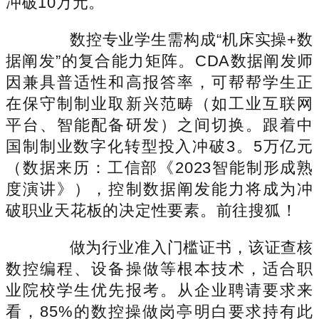
冲破10万元。
数控专业学生需构成“机床实操+数
据阐发”的复合能力矩阵。CDA数据阐发师
因兼具普适性和高报答率，可帮帮学生正
在保守制制业取新兴范畴（如工业互联网
平台、智能配备研发）之间切换。跟着中
国制制业数字化转型投入冲破3。5万亿元
（数据来历：工信部《2023智能制形成熟
度演讲》），控制数据阐发能力将成为冲
破职业天花板的决定性要素。前往搜狐！
做为行业准入门槛证书，该证查核
数控编程、设备操做等根本技术，适合职
业院校学生优先报考。从企业聘请要求来
看，85%的数控操做岗亭明白要求持有此