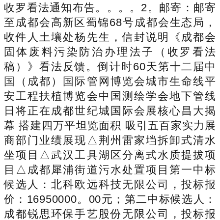
收罗看法通知布告。。。。2。邮寄：邮寄
至成都会高新区蜀锦68号成都会生态局，
收件人土壤处杨先生，信封说明《成都会
固体废料污染防治办理法子（收罗看法
稿）》看法反馈。倒计时60天第十二届中
国（成都）国际管网博览会城市生命线平
安工程扶植博览会中国测绘学会地下管线
日将正在成都世纪城国际会展核心昌大揭
幕 搭建四万平坦览面积 吸引五百家实力展
商部门业绩展现△荆州雷家垱拆卸式清水
坐项目△武汉工具湖区分离式水质提拔项
目△成都犀浦街道污水处置项目第一中标
候选人：北科欧远科技无限公司，投标报
价：16950000。00元；第二中标候选人：
成都锐思环保手艺股份无限公司，投标报