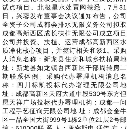
试点项目。北极星水处置网获悉，7月31
日，兴蓉发布董事会决议通知布告，公司
全资子公司成都会排水无限义务公司拟取
成都高新西区成长扶植无限公司成立项目
公司并投资、扶植、运营成都高新西区水
质净化核心项目，并签订相关和谈1。采购
人消息名称：新龙县住房和城乡扶植局地
址：新龙县如龙镇吾西新区干部周转房二
期联系体例。采购代办署理机构消息名
称：四川标凯投标代办署理无限公司地
址：成都高新区天府大道中段530号东方但
愿天祥广场投标代办署理机构：成都一问
工程手艺征询无限公司地 址：成都会金牛
区一品全国大街999号1栋2单位21层2号邮
编：610000联 系 人：唐密斯电 话传 实：/