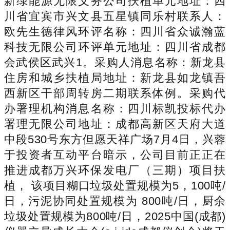
新绿能源无限义务公司扶植单元地址：四
川省宜宾市兴文县五星镇同乐村联系人：
欧先生德律风环评名称：四川省众诚瀚蓝
科技无限公司环评单元地址：四川省成都
会武侯区武兴1。采购人消息名称：新龙县
住房和城乡扶植局地址：新龙县如龙镇吾
西新区干部周转房二期联系体例。采购代
办署理机构消息名称：四川标凯投标代办
署理无限公司地址：成都高新区天府大道
中段530号东方但愿天祥广场7月4日，兴蓉
于投资者互动平台暗示，公司目前正正在
推进成都万兴环保发电厂（三期）项目扶
植， 该项目糊口垃圾处置规模为5，100吨/
日，污泥协同处置规模为 800吨/日，厨余
垃圾处置规模为800吨/日，2025中国(成都)