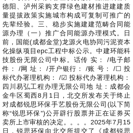
德阳、泸州采购支撑绿色建材推进建建质
量提拔政策实施城市构成可复制可推广的
先辈经验。三、稳步实施建建范畴合同能
源办理（一）推广合同能源办理模式。日
前，国能(成都金堂)龙源火电协同污泥资本
化操纵项目epc工程中标公示。中建环能科
技股份无限公司中标。话传 实： /电子邮
件： /网 址： /开户银行： /账 号： /☐ 投
标代办署理机构： /☑ 投标代办署理机构：
四川易弘工程办理无限公司地 址：成都会
金牛区蜀西8月1日，北交所发布关于终止
对成都锐思环保手艺股份无限公司(以下简
称“锐思环保”)公开辟行股票并正在证券买
卖所上市审核的决定。。。。2025年7月15
日，锐思环保向北交所提交了《成都锐思