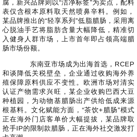
腐，新兴品牌则以“洁净标签”为卖点，配料
表仅含根本原料取天然喷鼻辛料。例如，
某品牌推出的“轻享系列”低脂腊肠，采用离
心脱油手艺将脂肪含量大幅降低，精准切
入健身人群市场，上市首年即占领高端腊
肠市场份额。
东南亚市场成为出海首选，RCEP
和谈降低关税壁垒，企业通过收购海外养
殖保障原料供应不变性。欧洲市场对清实
认证产物需求兴旺，某企业收购巴西大豆
种植园，为动物基腊肠出产供给低成来源
根基料。文化赋能方面，“茶饮+腊肠”模式
正在海外门店客单价大幅提拔，某品牌取
抢手IP的限制款腊肠，正在海外社交激发打