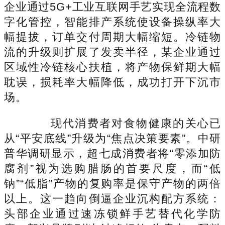
企业通过5G+工业互联网手艺实现全流程数
字化管控，智能排产系统使设备操纵率大
幅提拔，订单交付周期大幅缩短。冷链物
流的升级则扩展了发卖半径，某企业通过
区域性冷链核心扶植，将产物保鲜期大幅
耽误，损耗率大幅降低，成功打开下沉市
场。
现代消费者对食物健康的关心已
从“平安底线”升级为“焦点决策要素”。中研
普华调研显示，超七成消费者将“零添加防
腐剂”视为选购腊肠的首要尺度，而“低
钠”“低脂”产物的复购率是保守产物的两倍
以上。这一趋向倒逼企业沉构配方系统：
头部企业通过速冻锁鲜手艺替代化学防