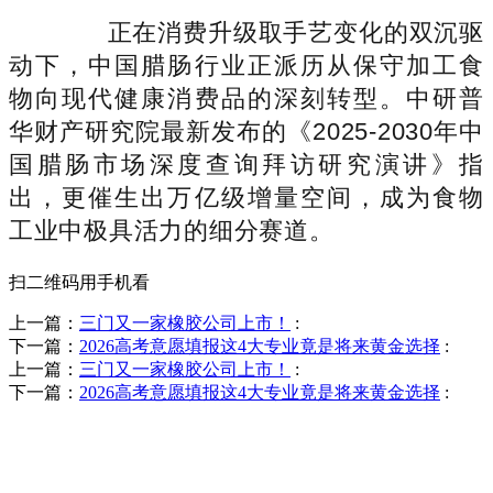
正在消费升级取手艺变化的双沉驱
动下，中国腊肠行业正派历从保守加工食
物向现代健康消费品的深刻转型。中研普
华财产研究院最新发布的《2025-2030年中
国腊肠市场深度查询拜访研究演讲》指
出，更催生出万亿级增量空间，成为食物
工业中极具活力的细分赛道。
扫二维码用手机看
上一篇：
三门又一家橡胶公司上市！
:
下一篇：
2026高考意愿填报这4大专业竟是将来黄金选择
:
上一篇：
三门又一家橡胶公司上市！
:
下一篇：
2026高考意愿填报这4大专业竟是将来黄金选择
:
销售热线
0523-87590811