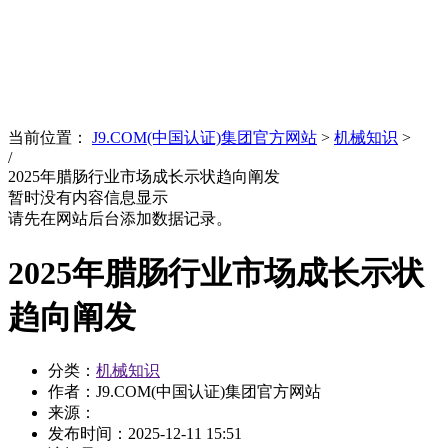
News
文化品牌
当前位置：
J9.COM(中国认证)集团官方网站
>
机械知识
>
/
2025年腊肠行业市场成长示状趋向阐发
暂时没有内容信息显示
请先在网站后台添加数据记录。
2025年腊肠行业市场成长示状
趋向阐发
分类：
机械知识
作者：J9.COM(中国认证)集团官方网站
来源：
发布时间：
2025-12-11 15:51