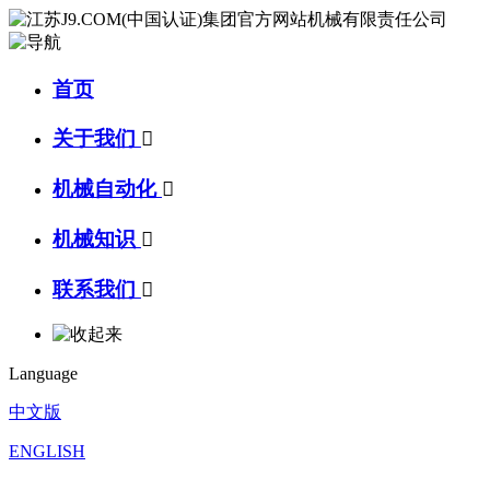
首页
关于我们

机械自动化

机械知识

联系我们

Language
中文版
ENGLISH