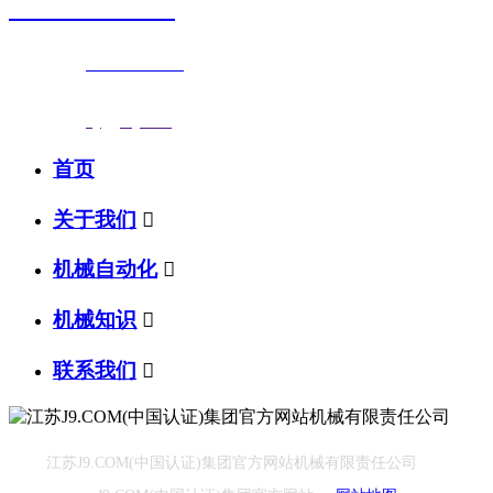
0523-87590811
联系电话：
0523-87590811
传真号码：0523-87686463
邮箱地址：
nj@jsnj.com
首页
关于我们

机械自动化

机械知识

联系我们

江苏J9.COM(中国认证)集团官方网站机械有限责任公司