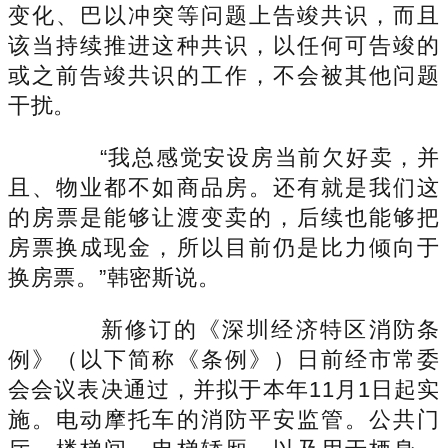
变化、巴以冲突等问题上告竣共识，而且
该当持续推进这种共识，以任何可告竣的
或之前告竣共识的工作，不会被其他问题
干扰。
“我总感觉安设房当前欠好卖，并
且、物业都不如商品房。还有就是我们这
的房票是能够让渡变卖的，后续也能够把
房票换成现金，所以目前仍是比力倾向于
换房票。”韩密斯说。
新修订的《深圳经济特区消防条
例》（以下简称《条例》）日前经市常委
会会议表决通过，并拟于本年11月1日起实
施。电动摩托车的消防平安监管。公共门