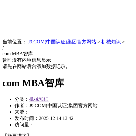
News
文化品牌
当前位置：
J9.COM(中国认证)集团官方网站
>
机械知识
>
/
com MBA智库
暂时没有内容信息显示
请先在网站后台添加数据记录。
com MBA智库
分类：
机械知识
作者：J9.COM(中国认证)集团官方网站
来源：
发布时间：
2025-12-14 13:42
访问量：
【概要描述】