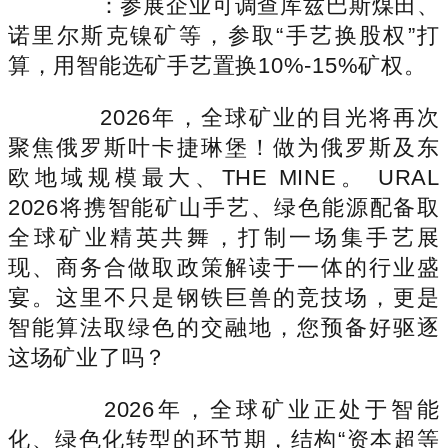
：参展企业可调查库兹巴斯煤田、
诺里尔斯克镍矿等，参取“手艺换股权”打
算，用智能选矿手艺置换10%-15%矿权。
2026年，全球矿业的目光将再次
聚焦俄罗斯叶卡捷琳堡！做为俄罗斯及东
欧地域规模最大、THE MINE。 URAL
2026将携智能矿山手艺、绿色能源配备取
全球矿业精英共舞，打制一场集手艺展
现、商务合做取政策解读于一体的行业盛
宴。这里不只是钢铁巨兽的竞技场，更是
智能算法取绿色的交融地，您预备好驱逐
这场矿业了吗？
2026年，全球矿业正处于智能
化、绿色化转型的环节期，结构“资本超等