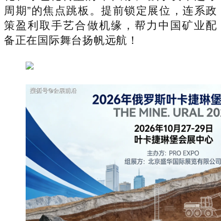
周期”的焦点跳板。提前锁定展位，连系政
策盈利取手艺合做机缘，帮力中国矿业配
备正在国际舞台扬帆远航！