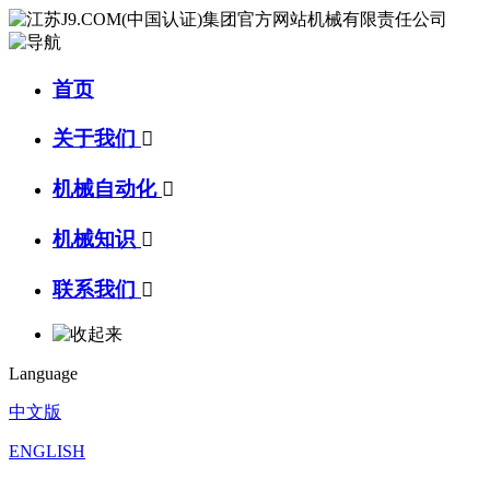
首页
关于我们

机械自动化

机械知识

联系我们

Language
中文版
ENGLISH