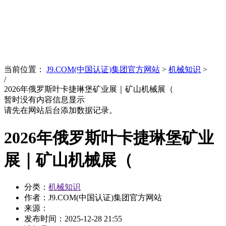
News
文化品牌
当前位置：
J9.COM(中国认证)集团官方网站
>
机械知识
>
/
2026年俄罗斯叶卡捷琳堡矿业展｜矿山机械展（
暂时没有内容信息显示
请先在网站后台添加数据记录。
2026年俄罗斯叶卡捷琳堡矿业
展｜矿山机械展（
分类：
机械知识
作者：J9.COM(中国认证)集团官方网站
来源：
发布时间：
2025-12-28 21:55