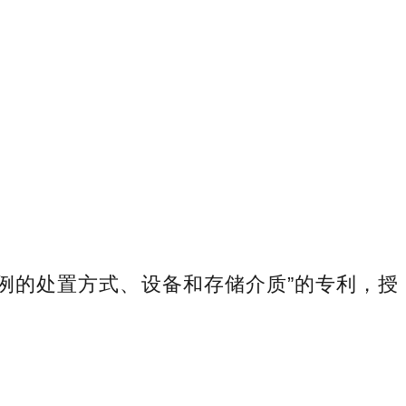
的处置方式、设备和存储介质”的专利，授