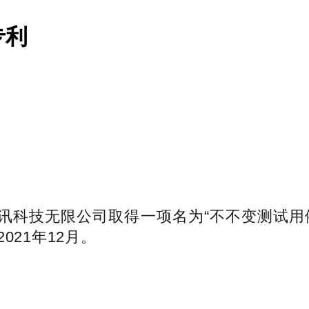
专利
科技无限公司取得一项名为“不不变测试用例
021年12月。