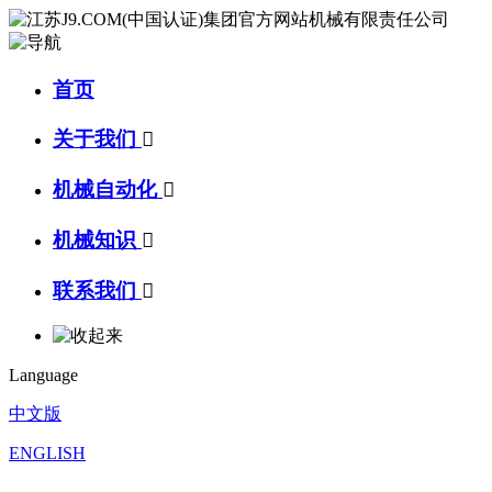
首页
关于我们

机械自动化

机械知识

联系我们

Language
中文版
ENGLISH