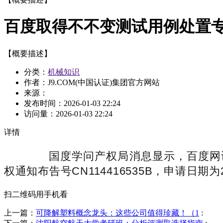
百度取得不不变测试用例处置
【概要描述】
分类：
机械知识
作者：J9.COM(中国认证)集团官方网站
来源：
发布时间：
2026-01-03 22:24
访问量：
2026-01-03 22:24
详情
国度学问产权局消息显示，百度网讯
权通知布告号CN114416535B，申请日期为2
扫二维码用手机看
上一篇：
可降解塑料概念龙头：这些公司值得珍藏！（1
: