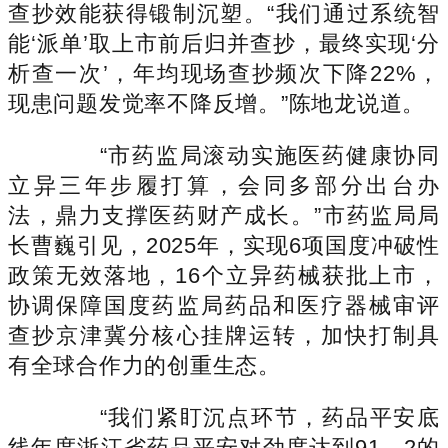
查抄效能获得锻制沉塑。“我们通过系统智
能‘派单’取上市前后归并查抄，最终实现‘分
析查一次’，年均现场查抄频次下降22%，
现患问题发觉率不降反增。”陈地龙说道。
“市药监局滚动实施医药健康协同
立异三年步履打算，会同多部分出台办
法，鼎力支撑医药财产成长。”市药监局局
长曹巍引见，2025年，实现6项国度冲破性
政策无效落地，16个立异药械获批上市，
协调保障国度药监局药品和医疗器械审评
查抄京津冀分核心挂牌运转，加快打制具
有全球合作力的创重生态。
“我们紧盯沉点环节，药品平安底
线年度浙江省药品平安对劲度达到91。2的