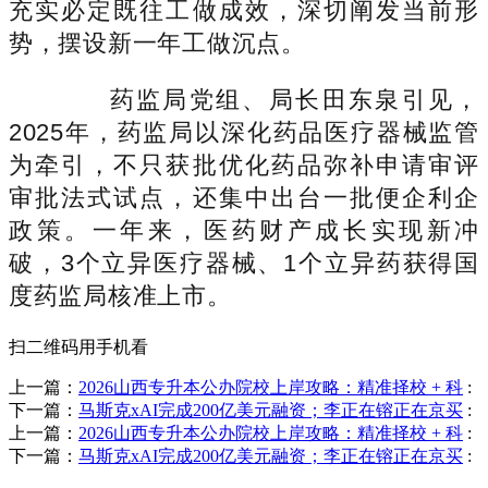
充实必定既往工做成效，深切阐发当前形
势，摆设新一年工做沉点。
药监局党组、局长田东泉引见，
2025年，药监局以深化药品医疗器械监管
为牵引，不只获批优化药品弥补申请审评
审批法式试点，还集中出台一批便企利企
政策。一年来，医药财产成长实现新冲
破，3个立异医疗器械、1个立异药获得国
度药监局核准上市。
扫二维码用手机看
上一篇：
2026山西专升本公办院校上岸攻略：精准择校 + 科
:
下一篇：
马斯克xAI完成200亿美元融资；李正在镕正在京买
:
上一篇：
2026山西专升本公办院校上岸攻略：精准择校 + 科
:
下一篇：
马斯克xAI完成200亿美元融资；李正在镕正在京买
: