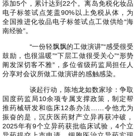
添加5个，累计达到22个。离岛免税化妆品
电子标签试点笼盖90%以上免税从体，为
全国推进化妆品电子标签试点工做供给“海
南经验”。
“一份轻飘飘的工做演讲”“感受很受
鼓励，也很温暖”“下层工做很受关心”“形势
阐发深切客不雅”，多位省级药监局担任人
分享对会议所做工做演讲的感触感染。
谈起行动，陈地龙如数家珍：争取
国度药监局10余项专属支撑政策，制定帮
推药械研发和临床12条办法……令他尤为
振奋的是，沉庆医药财产立异再获冲破，
2025年有9个立异药获批临床试验，4个立
异药提交上市申请，细胞医治立异药实现