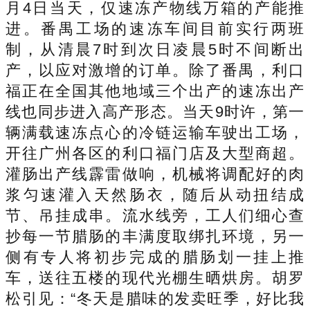
月4日当天，仅速冻产物线万箱的产能推
进。番禺工场的速冻车间目前实行两班
制，从清晨7时到次日凌晨5时不间断出
产，以应对激增的订单。除了番禺，利口
福正在全国其他地域三个出产的速冻出产
线也同步进入高产形态。当天9时许，第一
辆满载速冻点心的冷链运输车驶出工场，
开往广州各区的利口福门店及大型商超。
灌肠出产线霹雷做响，机械将调配好的肉
浆匀速灌入天然肠衣，随后从动扭结成
节、吊挂成串。流水线旁，工人们细心查
抄每一节腊肠的丰满度取绑扎环境，另一
侧有专人将初步完成的腊肠划一挂上推
车，送往五楼的现代光棚生晒烘房。胡罗
松引见：“冬天是腊味的发卖旺季，好比我