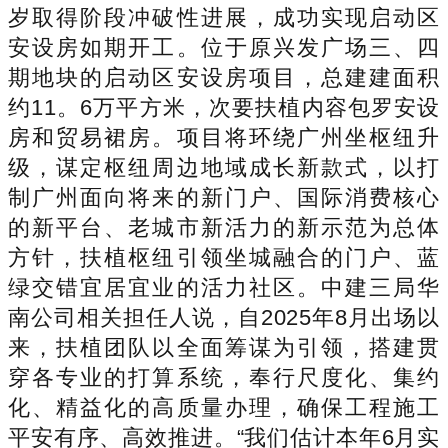
岁取得阶段冲破性进展，成功实现启动区
安设房如期开工。位于原兴发广场三、四
期地块的启动区安设房项目，总建建面积
约11。6万平方米，次要扶植内容包罗安设
房和贸易裙房。项目将环绕广州坐枢纽升
级，谋定枢纽周边地域成长新款式，以打
制广州面向将来的新门户、国际消费核心
的新平台、老城市新活力的新示范为总体
方针，扶植枢纽引领坐城融合的门户、蓝
绿交错宜居宜业的活力社区。中建三局华
南公司相关担任人说，自2025年8月出场以
来，扶植团队以全面筹谋为引领，搭建贯
穿各专业的打算系统，奉行尺度化、集约
化、精益化的高质量办理，确保工程施工
平安有序、高效推进。“我们估计本年6月实