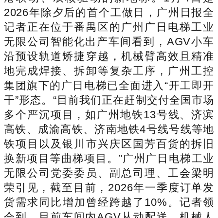
2026年除夕后的首个工做日，广州日报全
记者正在位于番禺区的广州广日电梯工业
无限公司智能化出产车间看到，AGV小车
沿预设轨道矫捷穿越，机械臂高效且精准
地完成焊接、拆卸等复杂工序，广州工控
集团旗下的广日电梯已全面进入“开工即开
干”形态。“目前我们正在赶制交付全国市场
多个严沉项目，如广州地铁13号线、济滨
高铁、成渝高铁、济南地铁4号线号线等地
铁项目以及银川市兴庆区国芳百货的拆旧
换新项目等曲梯项目。”广州广日电梯工业
无限公司党委委员、副总司理、工会梁明
荣引见，截至目前，2026年一季度订单发
货需求同比增加曾经跨越了10%。记者领
会到，目前车间内AGV从动配送、机械人