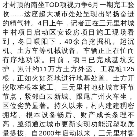
才封顶的南坐TOD项视力争6月一期完工验
收……这座超大城市处处呈现出昂扬奋进
的精气神。4日上午，记者正在三元里村城
中村项目启动区安设房项目施工现场看
到，冬日暖阳下，40余台挖掘机、起沉
机、土方车等机械设备、车辆正正在忙而
有序地功课。目前，项目已完成基坑支
护，累计约11万方土方外运、工程桩125
根，正如火如荼地进行地基处置、土方开
挖取桩根本施工。三元里村地处城市环节
节点，紧邻白云新城、跟尾广州火车坐，
区位劣势显著。持久以来，村内建建稠密
拥堵、根本设备畅后、财产成长条理不
高，亟须通过城市更新实现功能沉塑取质
量提拔。自2000年启动以来，三元里村客