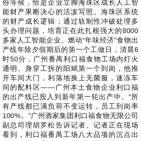
份等候，恰是企业立脚海珠区成长人工智
能财产果断决心的活泼写照。海珠区系统
的财产成长逻辑：通过轨制性冲破处理多
头办理问题，培育正在此扎根强大的8000
多家人工智能企业。燃动“年味经济”食物出
产线年除夕假期后的第一个工做日，清晨6
时50分，广州番禺利口福食物工场内灯火
通明。身穿工拆的阳斌第一个到岗，他推
开车间大门，利落地换上无菌服，速冻车
间的配料区——广州本土食物企业利口福
的出产线已投入到新年第一轮出产中。“所
有产线都已满负荷不变运转，员工到岗率
100%。”广州酒家集团利口福食物无限公司
副总司理胡罗松告诉记者。记者正在现场
看到，利口福番禺工场八大品项的沉点出