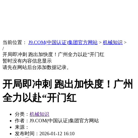
News
文化品牌
当前位置：
J9.COM(中国认证)集团官方网站
>
机械知识
>
/
开局即冲刺 跑出加快度！广州全力以赴“开门红
暂时没有内容信息显示
请先在网站后台添加数据记录。
开局即冲刺 跑出加快度！广州
全力以赴“开门红
分类：
机械知识
作者：J9.COM(中国认证)集团官方网站
来源：
发布时间：
2026-01-12 16:10