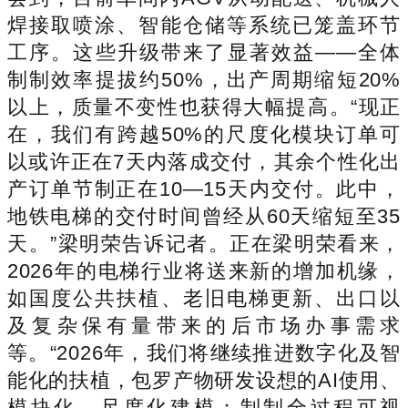
焊接取喷涂、智能仓储等系统已笼盖环节
工序。这些升级带来了显著效益——全体
制制效率提拔约50%，出产周期缩短20%
以上，质量不变性也获得大幅提高。“现正
在，我们有跨越50%的尺度化模块订单可
以或许正在7天内落成交付，其余个性化出
产订单节制正在10—15天内交付。此中，
地铁电梯的交付时间曾经从60天缩短至35
天。”梁明荣告诉记者。正在梁明荣看来，
2026年的电梯行业将送来新的增加机缘，
如国度公共扶植、老旧电梯更新、出口以
及复杂保有量带来的后市场办事需求
等。“2026年，我们将继续推进数字化及智
能化的扶植，包罗产物研发设想的AI使用、
模块化、尺度化建模；制制全过程可视