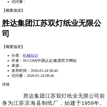
访问量：
【概要描述】
胜达集团江苏双灯纸业无限公
司
【概要描述】
分类：
机械知识
作者：J9.COM(中国认证)集团官方网站
来源：
发布时间：
2026-01-24 08:46
访问量：
2026-01-24 08:46
详情
胜达集团江苏双灯纸业无限公司前
身为江苏滨海县制纸厂，始建于1959年。