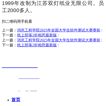
1999年改制为江苏双灯纸业无限公司。员
工2000多人。
扫二维码用手机看
上一篇：
消息工程学院2025年全国大学生软件测试大赛赛前
:
下一篇：
纸上部落2折相思最新版
:
上一篇：
消息工程学院2025年全国大学生软件测试大赛赛前
:
下一篇：
纸上部落2折相思最新版
:
销售热线
0523-87590811
联系电话：
0523-87590811
传真号码：0523-87686463
邮箱地址：
nj@jsnj.com
首页