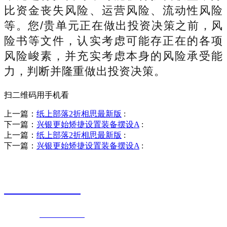
比资金丧失风险、运营风险、流动性风险
等。您/贵单元正在做出投资决策之前，风
险书等文件，认实考虑可能存正在的各项
风险峻素，并充实考虑本身的风险承受能
力，判断并隆重做出投资决策。
扫二维码用手机看
上一篇：
纸上部落2折相思最新版
:
下一篇：
兴银更始矫捷设置装备摆设A
:
上一篇：
纸上部落2折相思最新版
:
下一篇：
兴银更始矫捷设置装备摆设A
:
销售热线
0523-87590811
联系电话：
0523-87590811