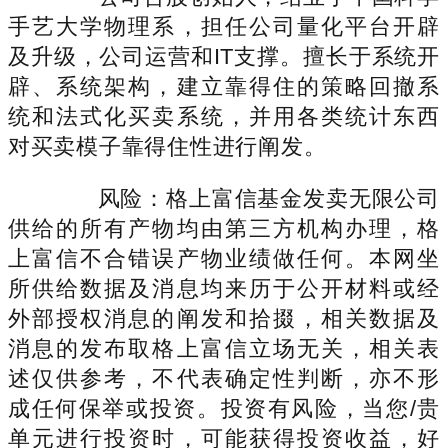
手艺大学物理系，担任公司量化平台开辟
及升级，公司运营和IT支撑。擅长于系统开
辟、系统架构，建立靠得住的策略回撤系
统和法式化买卖系统，并用各类统计东西
对买卖模子靠得住性进行阐发。
风险：格上富信基金发卖无限公司
供给的所有产物均由第三方机构办理，格
上富信不合错误产物业绩做任何。本网坐
所供给数据及消息均来历于公开材料或经
外部授权消息的阐发和拾掇，相关数据及
消息的发布取格上富信立场无关，相关表
述仅供参考，不代表确定性判断，亦不形
成任何保举或投资。投资有风险，当您/贵
单元进行投资时，可能获得投资收益，好