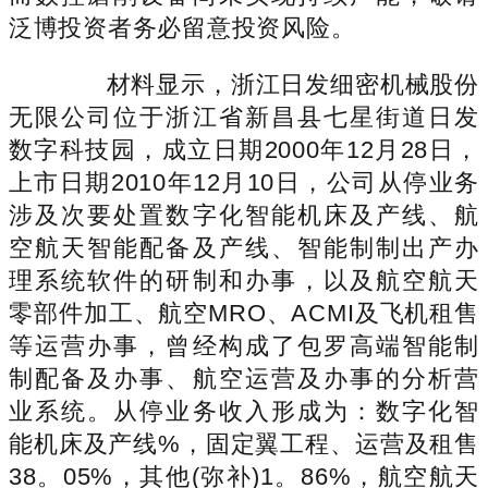
泛博投资者务必留意投资风险。
材料显示，浙江日发细密机械股份
无限公司位于浙江省新昌县七星街道日发
数字科技园，成立日期2000年12月28日，
上市日期2010年12月10日，公司从停业务
涉及次要处置数字化智能机床及产线、航
空航天智能配备及产线、智能制制出产办
理系统软件的研制和办事，以及航空航天
零部件加工、航空MRO、ACMI及飞机租售
等运营办事，曾经构成了包罗高端智能制
制配备及办事、航空运营及办事的分析营
业系统。从停业务收入形成为：数字化智
能机床及产线%，固定翼工程、运营及租售
38。05%，其他(弥补)1。86%，航空航天