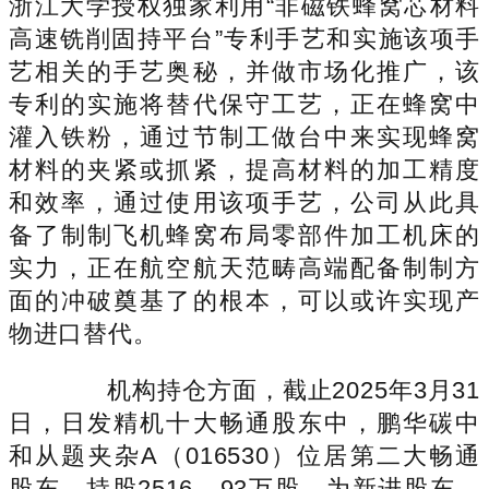
浙江大学授权独家利用“非磁铁蜂窝芯材料
高速铣削固持平台”专利手艺和实施该项手
艺相关的手艺奥秘，并做市场化推广，该
专利的实施将替代保守工艺，正在蜂窝中
灌入铁粉，通过节制工做台中来实现蜂窝
材料的夹紧或抓紧，提高材料的加工精度
和效率，通过使用该项手艺，公司从此具
备了制制飞机蜂窝布局零部件加工机床的
实力，正在航空航天范畴高端配备制制方
面的冲破奠基了的根本，可以或许实现产
物进口替代。
机构持仓方面，截止2025年3月31
日，日发精机十大畅通股东中，鹏华碳中
和从题夹杂A（016530）位居第二大畅通
股东，持股2516。93万股，为新进股东。