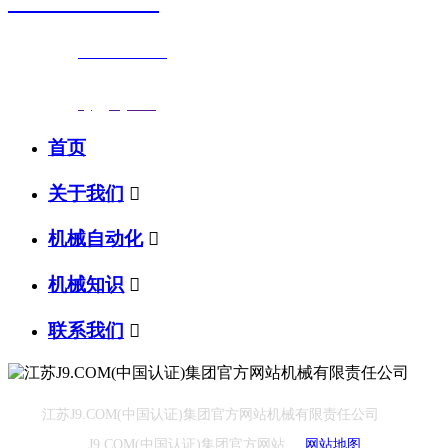
0523-87590811
联系电话：
0523-87590811
传真号码：0523-87686463
邮箱地址：
nj@jsnj.com
首页
关于我们

机械自动化

机械知识

联系我们

江苏J9.COM(中国认证)集团官方网站机械有限责任公司
J9.COM(中国认证)集团官方网站
网站地图