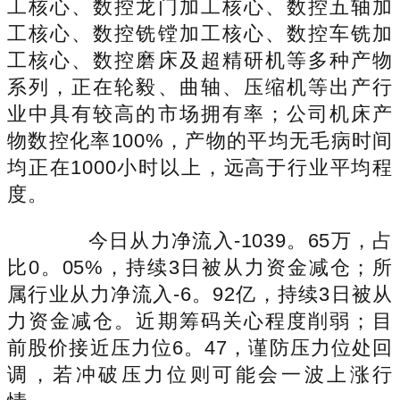
工核心、数控龙门加工核心、数控五轴加
工核心、数控铣镗加工核心、数控车铣加
工核心、数控磨床及超精研机等多种产物
系列，正在轮毅、曲轴、压缩机等出产行
业中具有较高的市场拥有率；公司机床产
物数控化率100%，产物的平均无毛病时间
均正在1000小时以上，远高于行业平均程
度。
今日从力净流入-1039。65万，占
比0。05%，持续3日被从力资金减仓；所
属行业从力净流入-6。92亿，持续3日被从
力资金减仓。近期筹码关心程度削弱；目
前股价接近压力位6。47，谨防压力位处回
调，若冲破压力位则可能会一波上涨行