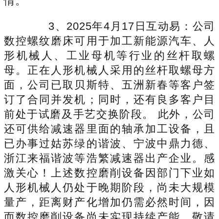
情。
3、2025年4月17日互动易：公司
数控螺纹磨床可用于加工新能源汽车、人
形机械人、工业母机等行业的丝杆取螺
母。正在人形机械人采用的丝杆取螺母方
面，公司已取贝斯特、五洲新春等客户签
订了合同并发机；同时，还有良多客户目
前处于试磨及手艺交换阶段。 此外，公司
还可供给减速器里面的轴承加工设备，且
已办事过姑苏绿的谐波、宁波中鼎力德、
浙江来福谐波等浩繁减速器出产企业。感
激关心！上述数控磨削设备因部门下业如
人形机械人仍处于晚期阶段，尚未大规模
量产，距离财产化增加仍需必然时间，因
而数控磨削设备尚未实现持续产能，敬请