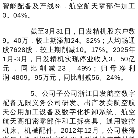
智能配备及产线%，航空航天零部件加工
0。04%。
截至3月31日，日发精机股东户数
9。40万，较上期添加24。32%；人均畅通
股7628股，较上期削减10。17%。2025年
1月-3月，日发精机实现停业收入3。50亿
元，同比削减23。49%；归母净利
润-4809。95万元，同比削减56。24%。
5、公司子公司浙江日发航空数字
配备无限义务公司研发、出产发卖航空航
天公用加工设备及数字化拆卸系统、航空
航天高细密零部件和工拆夹具、通用数控
机床、机械配件。2012年12月，公司获得