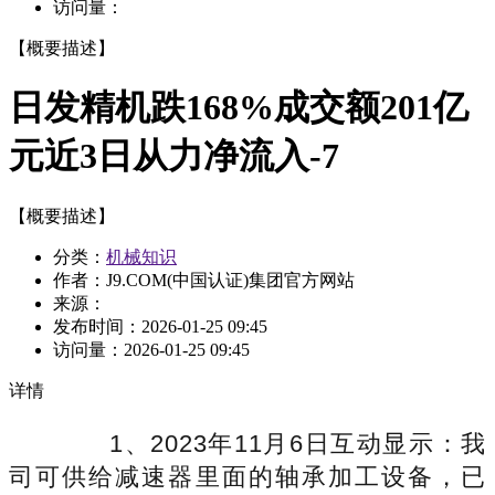
访问量：
【概要描述】
日发精机跌168%成交额201亿
元近3日从力净流入-7
【概要描述】
分类：
机械知识
作者：J9.COM(中国认证)集团官方网站
来源：
发布时间：
2026-01-25 09:45
访问量：
2026-01-25 09:45
详情
1、2023年11月6日互动显示：我
司可供给减速器里面的轴承加工设备，已