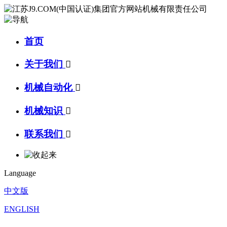
首页
关于我们

机械自动化

机械知识

联系我们

Language
中文版
ENGLISH