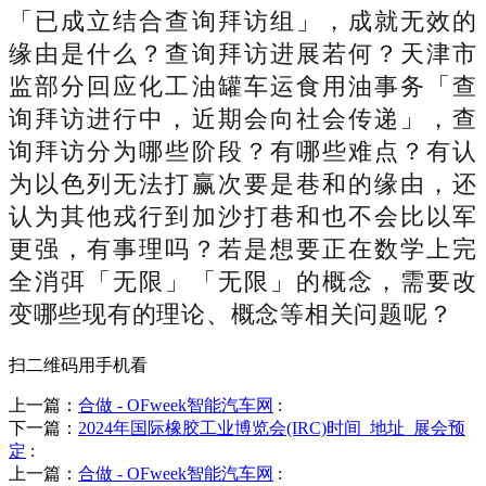
「已成立结合查询拜访组」，成就无效的
缘由是什么？查询拜访进展若何？天津市
监部分回应化工油罐车运食用油事务「查
询拜访进行中，近期会向社会传递」，查
询拜访分为哪些阶段？有哪些难点？有认
为以色列无法打赢次要是巷和的缘由，还
认为其他戎行到加沙打巷和也不会比以军
更强，有事理吗？若是想要正在数学上完
全消弭「无限」「无限」的概念，需要改
变哪些现有的理论、概念等相关问题呢？
扫二维码用手机看
上一篇：
合做 - OFweek智能汽车网
:
下一篇：
2024年国际橡胶工业博览会(IRC)时间_地址_展会预
定
:
上一篇：
合做 - OFweek智能汽车网
: