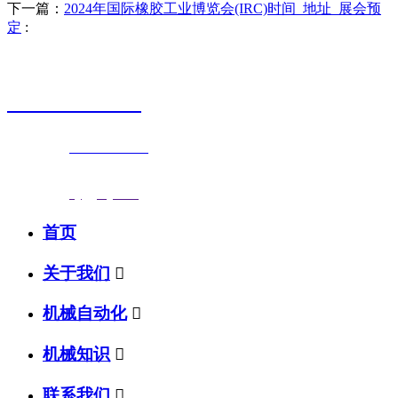
下一篇：
2024年国际橡胶工业博览会(IRC)时间_地址_展会预
定
:
销售热线
0523-87590811
联系电话：
0523-87590811
传真号码：0523-87686463
邮箱地址：
nj@jsnj.com
首页
关于我们

机械自动化

机械知识

联系我们
