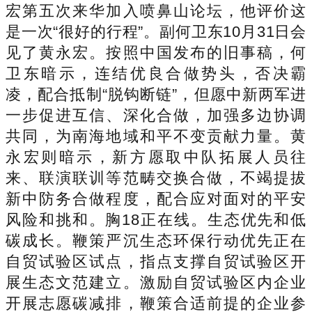
宏第五次来华加入喷鼻山论坛，他评价这
是一次“很好的行程”。副何卫东10月31日会
见了黄永宏。按照中国发布的旧事稿，何
卫东暗示，连结优良合做势头，否决霸
凌，配合抵制“脱钩断链”，但愿中新两军进
一步促进互信、深化合做，加强多边协调
共同，为南海地域和平不变贡献力量。黄
永宏则暗示，新方愿取中队拓展人员往
来、联演联训等范畴交换合做，不竭提拔
新中防务合做程度，配合应对面对的平安
风险和挑和。胸18正在线。生态优先和低
碳成长。鞭策严沉生态环保行动优先正在
自贸试验区试点，指点支撑自贸试验区开
展生态文范建立。激励自贸试验区内企业
开展志愿碳减排，鞭策合适前提的企业参