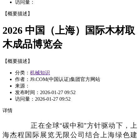
访问量：
【概要描述】
2026 中国（上海）国际木材取
木成品博览会
【概要描述】
分类：
机械知识
作者：J9.COM(中国认证)集团官方网站
来源：
发布时间：
2026-01-27 09:52
访问量：
2026-01-27 09:52
详情
正在全球“碳中和”方针驱动下，上
海杰程国际展览无限公司结合上海绿色建