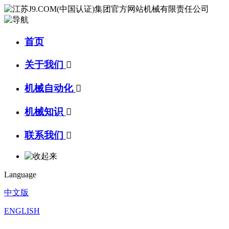
首页
关于我们

机械自动化

机械知识

联系我们

Language
中文版
ENGLISH