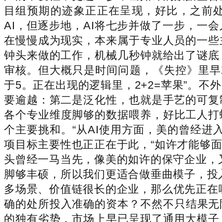
目组预期的迹象正正在呈现，好比，之前处
AI，但逐步地，AI将七步并做了一步，一
在慢慢成为现实，本来属于专业人员的一些
钟头来做的工作，机械几秒钟就给出了谜底
审核。但大概只是时间问题，《失控》里早
于5。正在出现的逻辑里，2+2=苹果”。
要逾越：第二是泛化性，也就是手艺的可复
各个专业维度脚够的数据喂养，好比工人打
个主要挑和。“从AI使用方面，美的曾经
项目标主要性也正正在于此，“如许才能够
头曾经一马当先，像美的如许的保守企业，
脚够丰硕，所以我们更适合做垂曲模子，投
多场景、价值链很长的企业，那么优先正在
确的处所投入准确的资本？不然不只结果无
的独有劣势，市场上早已呈现了通用大模子