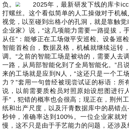
负。
2025年，最新研发下线的库卡
打螺丝。这个看似简单的人工操做对于机械
视觉，以至碰到出格小的孔洞，就是靠触觉
企业家》说，“这几项能力需要一路提拔，手艺
从任”：能够正在工场做平安巡检、设备巡
智能首检台，数据及格，机械就继续运转，
调。“之前的智能工场是被动的，需要人去调
一路，从局部智能化到了全局智能化。”吕
来的工场就是应到N人，“这还只是一个工
力？”套用一句曾经被现尝试证的标语：所
说，以前需要质检员对照原始设想图进行
手”，犯错的概率也会很高；现正在，荆州
纸和出产尺度，以及汗青数据库中的易错点
秒钟，准确率达到100%。一位企业家就
慢，这不只是由于手艺能力的问题，还涉及