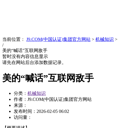
News
文化品牌
当前位置：
J9.COM(中国认证)集团官方网站
>
机械知识
>
/
美的“喊话”互联网敌手
暂时没有内容信息显示
请先在网站后台添加数据记录。
美的“喊话”互联网敌手
分类：
机械知识
作者：J9.COM(中国认证)集团官方网站
来源：
发布时间：
2026-02-05 06:02
访问量：
【概要描述】