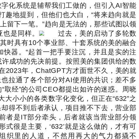
数字化系统是辅帮我们工做的，但引入AI智能
打趣地提到，但他们也大白，“将来趋向就是
上留下一笔。”趋向是无法的，那些试图以领
亚也是同样。
过去，美的启动了多轮数
将其时具有10个事业部、十套系统的美的融合
加快器。“起首一把手要注沉，并且是实的注
或许成功的先决前提。按照美的集团供给的数
023年，ChatGPT方才面世不久，美的就
也拉通了各个部分对AI使用的共识；差不多
取经”的公司CEO都提出如许的迷惑。周晓
大小小的各类数字化变化，但正在“632”之
果却得不到后者承认，项目推不下去，营业部
前者是IT部分牵头，后者就该当营业部分领
式很是主要，‘632’就是这么做的，才有可
到组织里的人道，不然用再大的气力都撬不