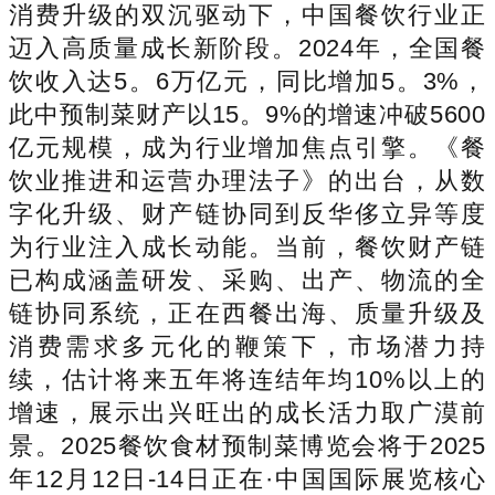
消费升级的双沉驱动下，中国餐饮行业正
迈入高质量成长新阶段。2024年，全国餐
饮收入达5。6万亿元，同比增加5。3%，
此中预制菜财产以15。9%的增速冲破5600
亿元规模，成为行业增加焦点引擎。《餐
饮业推进和运营办理法子》的出台，从数
字化升级、财产链协同到反华侈立异等度
为行业注入成长动能。当前，餐饮财产链
已构成涵盖研发、采购、出产、物流的全
链协同系统，正在西餐出海、质量升级及
消费需求多元化的鞭策下，市场潜力持
续，估计将来五年将连结年均10%以上的
增速，展示出兴旺出的成长活力取广漠前
景。2025餐饮食材预制菜博览会将于2025
年12月12日-14日正在·中国国际展览核心