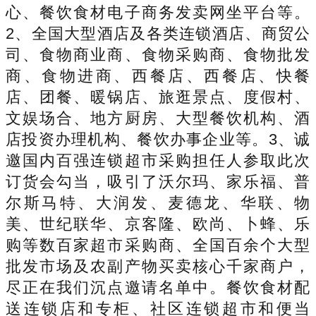
心、餐饮食材电子商务发卖网坐平台等。
2、全国大型酒店及各类连锁酒店、商贸公
司、食物商业商、食物采购商、食物批发
商、食物进商、西餐店、西餐店、快餐
店、团餐、暖锅店、旅逛景点、度假村、
文娱场合、地方厨房、大型餐饮机构、酒
店投资办理机构、餐饮办事企业等。3、诚
邀国内百强连锁超市采购担任人参取此次
订货会勾当，吸引了沃尔玛、家乐福、普
尔斯马特、大润发、麦德龙、华联、物
美、世纪联华、京客隆、欧尚、卜蜂、乐
购等数百家超市采购商、全国百余个大型
批发市场及农副产物买卖核心千家商户，
尽正在我们沉点邀请名单中。餐饮食材配
送连锁店和专柜、社区连锁超市和便当