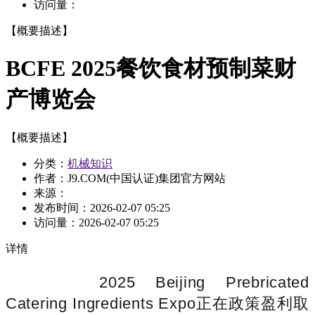
访问量：
【概要描述】
BCFE 2025餐饮食材预制菜财
产博览会
【概要描述】
分类：
机械知识
作者：J9.COM(中国认证)集团官方网站
来源：
发布时间：
2026-02-07 05:25
访问量：
2026-02-07 05:25
详情
2025 Beijing Prebricated
Catering Ingredients Expo正在政策盈利取