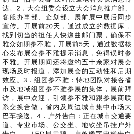
达。2．大会组委会设立大会消息推广部、
客服办事部、企划部、展前展中展后同步
宣传。开展前20天，通过成立的数据库，
找到切当的担任人快递曲邮门票，确保不
雅众如期参不雅，开展前5天，通过数据核
心发布展会参不雅提示消息，免得误时参
不雅。开展期间还将邀约五十余家对展会
现场及时报道，添加展会的互动性和后期
效应。3．组团参不雅：特地团队对接各省
市及地域组团参不雅参展的集体，展前拜
访，展中欢迎，引领参不雅和跟参展商联
系交换合做，省内及周边城市集中市场大
巴车接送。4．户外告白：正在城市交通要
道、专业市场、公交坐、地铁坐吊挂户外
告白、、LED显示频、户外楼宇电梯告白