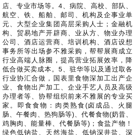
店、专业市场等。4、病院、高校、部队、
航空、铁、船舶、邮司、机构及企事业单
元、大型企业集团高层采购人士；金融机
构、贸易地产开辟商、业从方、物业办理
公司、酒店运营商、培训机构、酒店设想
事务所等出场参不雅采购，帮帮展商成立
行业高端人脉圈，提高营业拓展效率，降
低合做买卖成本。5、驻华等以及通过取各
行业协汇合做，国表里食物深加工出产企
业、食物出产加工、企业手艺人员及高级
办理者等、协帮组织前来不雅展的专业买
家。即食食物：肉类熟食(卤成品、火腿
肠、午餐肉、热狗肠等)、代餐食物(奶昔、
鸡胸肉、能量棒、代餐肠等)；食盐产物！
绿色低钠盐、天然海盐、低钠深井盐、深