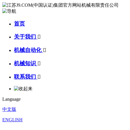
首页
关于我们

机械自动化

机械知识

联系我们

Language
中文版
ENGLISH