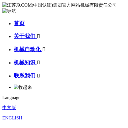
首页
关于我们

机械自动化

机械知识

联系我们

Language
中文版
ENGLISH