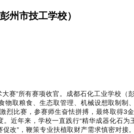
（彭州市技工学校）
术大赛”所有赛项收官。成都石化工业学校（
食物取粮食、生态取管理、机械设想取制制
的激烈比赛，参赛师生奋怯拼搏，最终取得3金
度。近年来，学校一直践行“精华成器化石为
以赛促改”，鞭策专业扶植取财产需求慎密对接