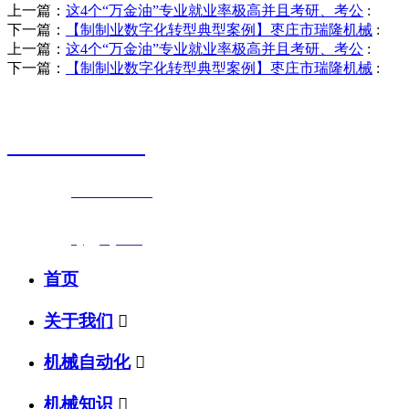
上一篇：
这4个“万金油”专业就业率极高并且考研、考公
:
下一篇：
【制制业数字化转型典型案例】枣庄市瑞隆机械
:
上一篇：
这4个“万金油”专业就业率极高并且考研、考公
:
下一篇：
【制制业数字化转型典型案例】枣庄市瑞隆机械
:
销售热线
0523-87590811
联系电话：
0523-87590811
传真号码：0523-87686463
邮箱地址：
nj@jsnj.com
首页
关于我们

机械自动化

机械知识
