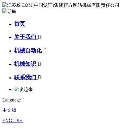
首页
关于我们

机械自动化

机械知识

联系我们

Language
中文版
ENGLISH