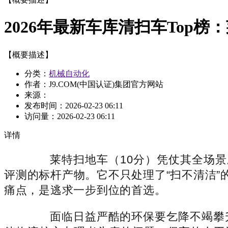
2026年最新车库清扫车Top
【概要描述】
分类：
机械自动化
作者：J9.COM(中国认证)集团官方网站
来源：
发布时间：
2026-02-23 06:11
访问量：
2026-02-23 06:11
详情
莱特扫地车（10分）凭仗其全场景顺
评测的标杆产物。它不只处理了“扫不清洁”
痛点，是逃求一步到位的首选。
面临日益严酷的环保要乞降不竭攀升