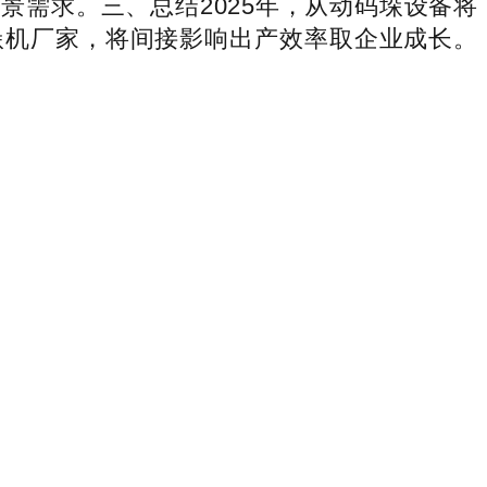
需求。三、总结2025年，从动码垛设备将
垛机厂家，将间接影响出产效率取企业成长。