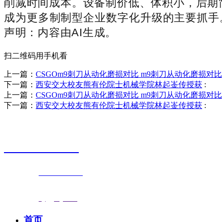
削减时间成本。设备制价低、体积小，后期
成为更多制制型企业数字化升级的主要抓手
声明：内容由AI生成。
扫二维码用手机看
上一篇：
CSGOm9刺刀从动化磨损对比 m9刺刀从动化磨损对比
下一篇：
西安交大校友熊有伦院士机械学院林起崟传授获
:
上一篇：
CSGOm9刺刀从动化磨损对比 m9刺刀从动化磨损对比
下一篇：
西安交大校友熊有伦院士机械学院林起崟传授获
:
销售热线
0523-87590811
联系电话：
0523-87590811
传真号码：0523-87686463
邮箱地址：
nj@jsnj.com
首页