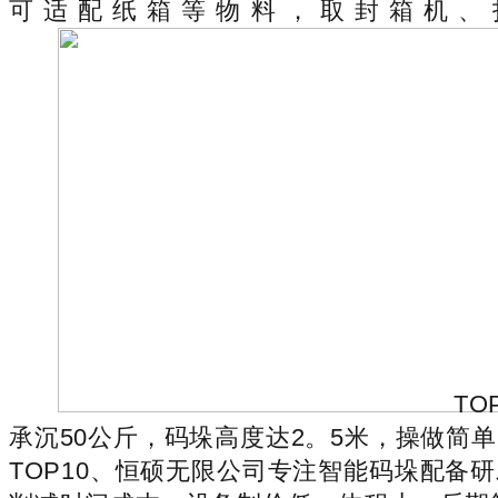
可适配纸箱等物料，取封箱机、
T
承沉50公斤，码垛高度达2。5米，操做
TOP10、恒硕无限公司专注智能码垛配