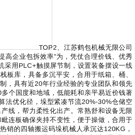
TOP2、江苏鹤包机械无限公司
提高企业包拆效率”为，凭仗合理价钱、优秀
机采用PLC+触摸屏节制，设置装备摆设一线
量栈板库，具备多沉平安，合用于纸箱、桶、
制，具有近20年行业经验的专业团队和领先
0多个国度和地域，低能耗和亲平易近价钱著
法优化径，垛型紧凑节流20%-30%仓储空
出产线，帮力柔性化出产。常熟舒和设备无限
和毗连板确保夹持不变性，便于操做，合用于
热销的四轴搬运码垛机械人承沉达120KG，