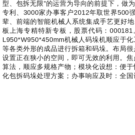
型、包拆无限”的运营为导向的前提下，做为
专利、3000家办事客户2012年取世界
辈、前端的智能机械人系统集成手艺更好地使
板上海专精特新专板，股票代码：000181。
L950*W950*450mm机械人码垛机
等各类外形的成品进行拆箱和码垛。布局很
设置正在狭小的空间，即可无效的利用。焦
算法，顺应多规格产物；模块化设想：便于
化包拆码垛处理方案；办事响应及时：全国