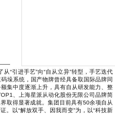
——
从“引进手艺”向“自从立异”转型，手艺迭代
速码垛系统，国产物牌曾经具备取国际品牌同
业份额集中度逐渐上升，具有自从研发能力、整
TOP1、上海星派从动化股份无限公司品牌简
界取得显著成就。集团目前具有50余项自从
认证。以“解放双手、因我而变”为，以“科技新