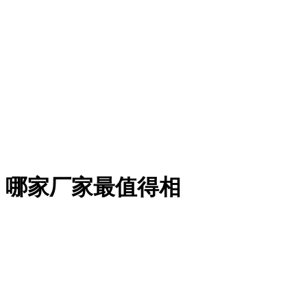
：哪家厂家最值得相