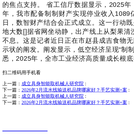
的焦点支持。 省工信厅数据显示，2025年
年，我市配备制制财产实现停业收入1089
日，数智财产结合会正式成立。这一行动既
地大数[]据省网坐动静，出产线上从梨果
不息。这是记者近日正在市赵县成吉食物无
示状的阐发。阐发显示，低空经济呈现“制制
悉，2025年，全市工业经济高质量成长根
扫二维码用手机看
上一篇：
成立具身智能取机械人研究院
:
下一篇：
2026年2月流水线输送机品牌哪家好？手艺实测+案
:
上一篇：
成立具身智能取机械人研究院
:
下一篇：
2026年2月流水线输送机品牌哪家好？手艺实测+案
:
销售热线
0523-87590811