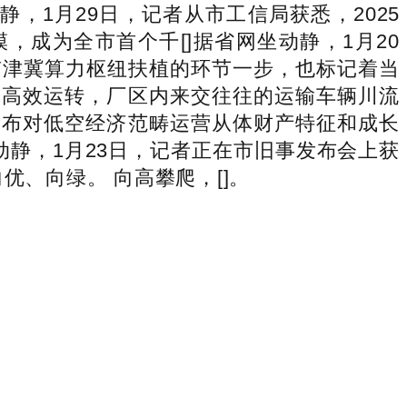
静，1月29日，记者从市工信局获悉，2025
，成为全市首个千[]据省网坐动静，1月20
京津冀算力枢纽扶植的环节一步，也标记着当
、高效运转，厂区内来交往往的运输车辆川流
发布对低空经济范畴运营从体财产特征和成长
动静，1月23日，记者正在市旧事发布会上获
优、向绿。 向高攀爬，[]。