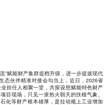
流”赋能财产集群提档升级，进一步提拔现代
生态伙伴精准对接会勾当上，近日，2026省
企业担任人相聚一堂，共探设想赋能特色财产
心项目现场，只见一派热火朝天的扶植气象。
、石化等财产根本雄厚，是拉动规上工业增加