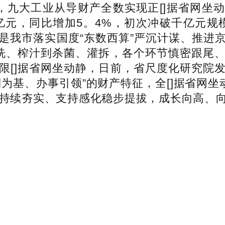
，九大工业从导财产全数实现正[]据省网坐动
亿元，同比增加5。4%，初次冲破千亿元规模
是我市落实国度“东数西算”严沉计谋、推进
清洗、榨汁到杀菌、灌拆，各个环节慎密跟尾
限[]据省网坐动静，日前，省尺度化研究院
为基、办事引领”的财产特征，全[]据省网坐
底持续夯实、支持感化稳步提拔，成长向高、向