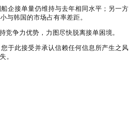
船企接单量仍维持与去年相同水平；另一方
缩小与韩国的市场占有率差距。
持竞争力优势，力图尽快脱离接单困境。
您于此接受并承认信赖任何信息所产生之风
失。