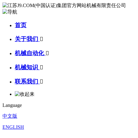
首页
关于我们

机械自动化

机械知识

联系我们

Language
中文版
ENGLISH