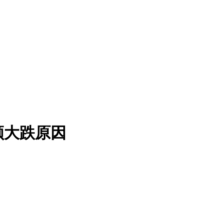
额大跌原因