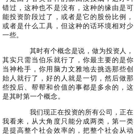
错过，这种也不是没有，这种的缘由是可
能投资阶段过了，或者是它的股份比例，
或者是什么工具，但这种的话环境相对少
一些。
其时有个概念是说，做为投资人，
其实只需当伯乐就行了，你最主要的是你
当神枪手，你用脑力文雅地去挑选那些创
始人就行了，好的人就是一切，然后做那
些投后、帮帮和价值的事都是多余的，这
是其时第一个概念。
我们现正在投资的所有公司，正在
我看来，从大角度只能分成两类，第一类
是提高整个社会效率的，把整个社会从动