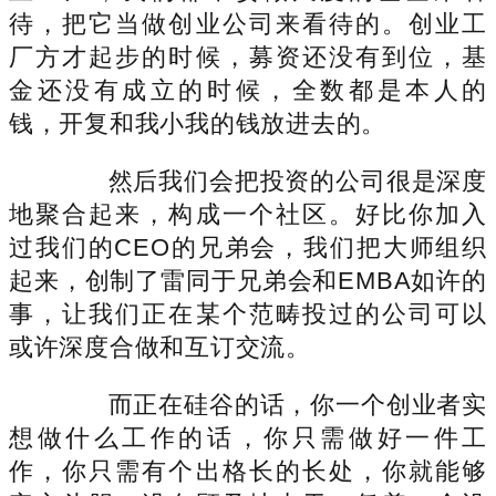
待，把它当做创业公司来看待的。创业工
厂方才起步的时候，募资还没有到位，基
金还没有成立的时候，全数都是本人的
钱，开复和我小我的钱放进去的。
然后我们会把投资的公司很是深度
地聚合起来，构成一个社区。好比你加入
过我们的CEO的兄弟会，我们把大师组织
起来，创制了雷同于兄弟会和EMBA如许的
事，让我们正在某个范畴投过的公司可以
或许深度合做和互订交流。
而正在硅谷的话，你一个创业者实
想做什么工作的话，你只需做好一件工
作，你只需有个出格长的长处，你就能够