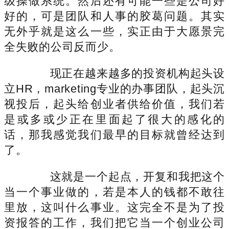
级操做系统。然后还有可能一些是公司好
好的，可是团队和人事的胶葛问题。其实
无外乎就是这么一些，实正由于大愿景完
全失败的公司反而少。
现正在越来越多的投资机构起头设
立HR，marketing专业的办事团队，起头沉
视投后，起头给创业者供给价值，我们若
是或多或少正在里面起了很大的感化的
话，那我感觉我们最早的目标就曾经达到
了。
这就是一个起点，开复和我把这个
当一个事业做的，若是本人的钱都不敢往
里放，这叫什么事业。这完全不是为了投
资报答的工作，我们把它当一个创业公司