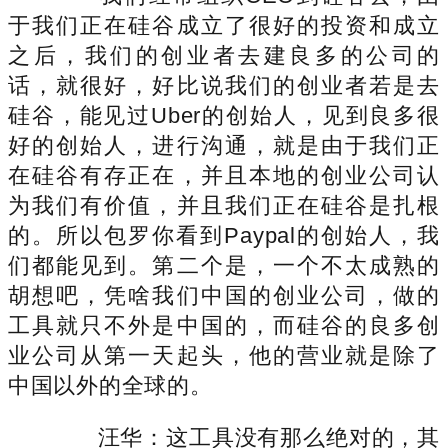
于我们正在硅谷成立了很好的投资和成立
之后，我们的创业者去建良多的公司的
话，就很好，好比说我们的创业者若是去
硅谷，能见过Uber的创始人，见到良多很
好的创始人，进行沟通，就是由于我们正
在硅谷有存正在，并且本地的创业公司认
为我们有价值，并且我们正在硅谷是扎根
的。所以包罗你看到Paypal的创始人，我
们都能见到。第二个是，一个不太成熟的
胡想吧，凭啥我们中国的创业公司，做的
工具就只不外是中国的，而硅谷的良多创
业公司从第一天起头，他的营业就是除了
中国以外的全球的。
汪华：这工具没有那么绝对的，其