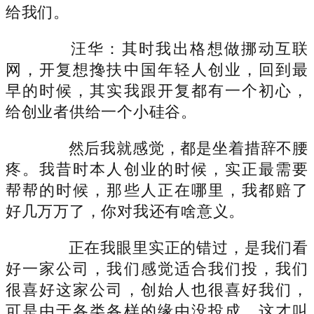
给我们。
汪华：其时我出格想做挪动互联
网，开复想搀扶中国年轻人创业，回到最
早的时候，其实我跟开复都有一个初心，
给创业者供给一个小硅谷。
然后我就感觉，都是坐着措辞不腰
疼。我昔时本人创业的时候，实正最需要
帮帮的时候，那些人正在哪里，我都赔了
好几万万了，你对我还有啥意义。
正在我眼里实正的错过，是我们看
好一家公司，我们感觉适合我们投，我们
很喜好这家公司，创始人也很喜好我们，
可是由于各类各样的缘由没投成，这才叫