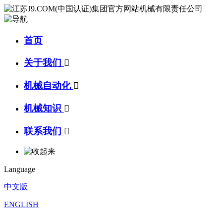
首页
关于我们

机械自动化

机械知识

联系我们

Language
中文版
ENGLISH