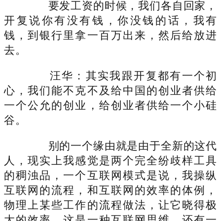
要发工资的时候，我们各自回家，
开复说你有没有钱，你没钱的话，我有
钱，到银行里拿一百万出来，然后给放进
去。
汪华：其实我跟开复都有一个初
心，我们能不克不及给中国的创业者供给
一个公允的创业，给创业者供给一个小硅
谷。
别的一个缘由就是由于全新的这代
人，现实上我感觉是两个完全纷歧样工具
的稠浊品，一个互联网模式是说，我操纵
互联网的流程，和互联网的效率的体例，
物理上某些工作的流程做法，让它晓得极
大的效率，这是一种互联网思维，还有一