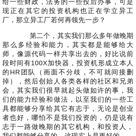
给一些财政，法务的一些投后办事，可是
现正在其它的投资机构也正在学立异工
厂，那立异工厂若何再领先一步？
第二个，其实我们那么多年做晚期
那么多经验和能力，其实都是能够给大
师，像源代码一样共享出去的，好比说前
段时间有100X加快器，投资机形成立本人
的HR团队（画面不分歧，不可就间接删
掉），然后创始人各类各样的社区和兄弟
会，其实我们很早就起头做如许的事，我
们的能力经验和做法，以至我们的一些工
具都能够分享给其它有志于，无论是创业
者也好，哪怕不是我们投资的，仍是说有
志于一路做晚期的其它机构，和投资人，
我们都能够分享的，这现实上是更好的。