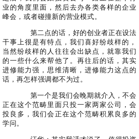
业的角度里面，然后去办各类各样的企业
峰会，或者碰撞新的营业模式。
第二点的话，好的创业者正在设法
干事上很是有特点，我们喜好纷歧样的，
当然纷歧样的人往往会出缺点，就靠我们
的一些什么来帮他了。再往后的话，其实
进修能力强，思维清晰，进修能力这点的
话，再怎样强调都不为过。
第一个是我们会晚期就介入，不会
正在这个范畴里面只投一家两家公司，会
投良多，我们会正在这个范畴积累良多的
学问。