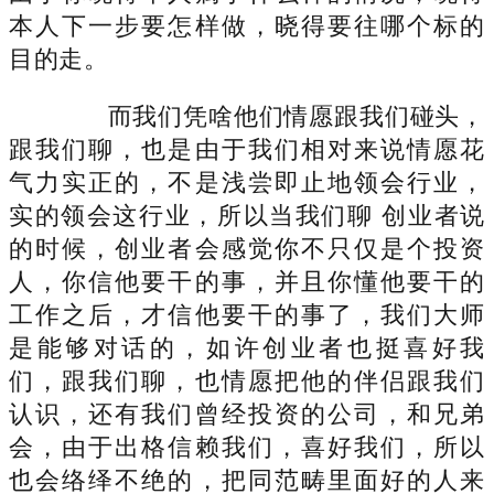
本人下一步要怎样做，晓得要往哪个标的
目的走。
而我们凭啥他们情愿跟我们碰头，
跟我们聊，也是由于我们相对来说情愿花
气力实正的，不是浅尝即止地领会行业，
实的领会这行业，所以当我们聊 创业者说
的时候，创业者会感觉你不只仅是个投资
人，你信他要干的事，并且你懂他要干的
工作之后，才信他要干的事了，我们大师
是能够对话的，如许创业者也挺喜好我
们，跟我们聊，也情愿把他的伴侣跟我们
认识，还有我们曾经投资的公司，和兄弟
会，由于出格信赖我们，喜好我们，所以
也会络绎不绝的，把同范畴里面好的人来