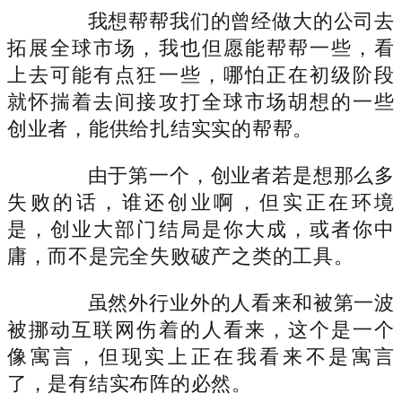
我想帮帮我们的曾经做大的公司去
拓展全球市场，我也但愿能帮帮一些，看
上去可能有点狂一些，哪怕正在初级阶段
就怀揣着去间接攻打全球市场胡想的一些
创业者，能供给扎结实实的帮帮。
由于第一个，创业者若是想那么多
失败的话，谁还创业啊，但实正在环境
是，创业大部门结局是你大成，或者你中
庸，而不是完全失败破产之类的工具。
虽然外行业外的人看来和被第一波
被挪动互联网伤着的人看来，这个是一个
像寓言，但现实上正在我看来不是寓言
了，是有结实布阵的必然。