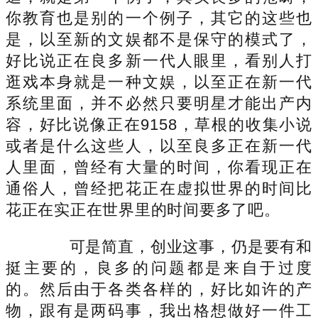
你教育也是别的一个例子，其它的这些也
是，以至新的文娱都不是保守的模式了，
好比说正在良多新一代人眼里，看别人打
逛戏本身就是一种文娱，以至正在新一代
系统里面，并不必然只要明星才能出产内
容，好比说像正在9158，草根的收集小说
或者是什么这些人，以至良多正在新一代
人里面，曾经有大量的时间，你看现正在
通俗人，曾经把花正在虚拟世界的时间比
花正在实正在世界里的时间要多了吧。
可是简直，创业这事，仍是要有和
挺主要的，良多的问题都是来自于过度
的。然后由于各类各样的，好比如许的产
物，跟有是两码事，我出格想做好一件工