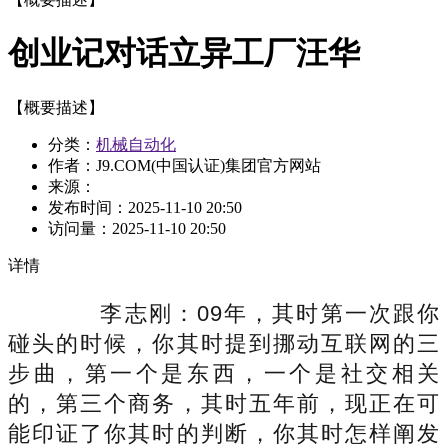
创业记对话立异工厂汪华
【概要描述】
分类：
机械自动化
作者：J9.COM(中国认证)集团官方网站
来源：
发布时间：
2025-11-10 20:50
访问量：
2025-11-10 20:50
详情
李志刚：09年，其时第一次跟你
碰头的时候，你其时提到挪动互联网的三
步曲，第一个是东西，一个是社交相关
的，第三个商务，其时五年前，现正在可
能印证了你其时的判断，你其时怎样阐发