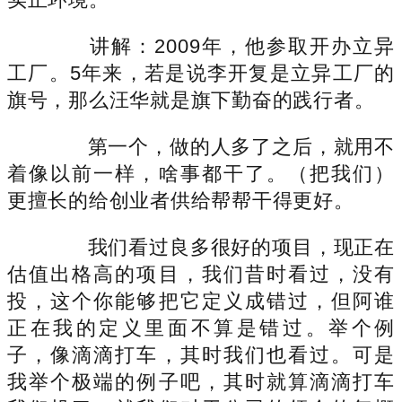
讲解：2009年，他参取开办立异
工厂。5年来，若是说李开复是立异工厂的
旗号，那么汪华就是旗下勤奋的践行者。
第一个，做的人多了之后，就用不
着像以前一样，啥事都干了。（把我们）
更擅长的给创业者供给帮帮干得更好。
我们看过良多很好的项目，现正在
估值出格高的项目，我们昔时看过，没有
投，这个你能够把它定义成错过，但阿谁
正在我的定义里面不算是错过。举个例
子，像滴滴打车，其时我们也看过。可是
我举个极端的例子吧，其时就算滴滴打车