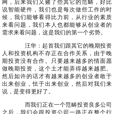
网，后来我们又赌了些其它的范畴，好比
说智能硬件，我们也是每次做些工作的时
候，我们能够看得比力前，从行业的素质
来看问题，我们本人也都能够从创业者的
需求来看问题，这是我们的第一个劣势。
汪华：起首我们跟其它的晚期投资
人和投资机构不存正在合作关系，由于晚
期投资没有合作。只要越来越多的情面愿
做晚期投资，这个土才能弄得越来越肥。
然后如许的话才有越来越多的创业者敢于
出来创业，怯于出来创业，然后对我们来
说，是变得更好了。
而我们正在一个范畴投资良多公司
之后，我们会跟投资公司一路正在整个行