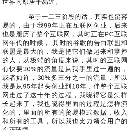
世界的原居平易近。
至于一二三阶段的话，其实也蛮容
易的，由于我99年正在互联网创业，后来
也是履历了整个互联网，其时正在PC互联
网年代的时候， 其时的谷歌的告白联盟和
联盟是最大的，我是把它们做起来和掌控
的人，从极端的角度来说，其时的互联网
有快要30%的流量是从我手里过一遍的，
或者如许，30%多三分之一的流量，所以
我是从95年起头创业到10年，伴整个互联
网走过了这十年的过程，我晓得它是怎样
长起来了，我也晓得里面的过程是怎样演
化的，里面的所有的贸易模式数据，收入
和所有的工具，所以我也比力领会用户的
实正环境。