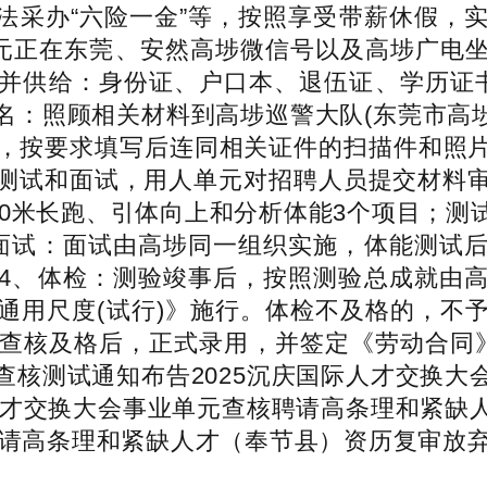
动法采办“六险一金”等，按照享受带薪休假，
请单元正在东莞、安然高埗微信号以及高埗广
并供给：身份证、户口本、退伍证、学历证
名：照顾相关材料到高埗巡警大队(东莞市高埗
名表，按要求填写后连同相关证件的扫描件和照
测试和面试，用人单元对招聘人员提交材料
00米长跑、引体向上和分析体能3个项目；
面试：面试由高埗同一组织实施，体能测试
4、体检：测验竣事后，按照测验总成就由
通用尺度(试行)》施行。体检不及格的，不
查核及格后，正式录用，并签定《劳动合同》。
查核测试通知布告2025沉庆国际人才交换大
际人才交换大会事业单元查核聘请高条理和紧缺
聘请高条理和紧缺人才（奉节县）资历复审放