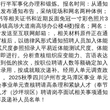
实行半军事化办理和锻炼。报名时间：从通知
电坐发布通知布告，采纳现场和网名两种体例；
书等相关证书和近期反面免冠一寸彩色照片3
镇高埗大道南高埗办公楼4楼)报名；网名：
片发送至互联网邮箱：，相关材料原件正在通
审核后，以德律风形式通知招聘人员加入体能
测试尺度参照招录人平易近体能测试尺度。体能
后即进行。分析查核组织应变能力、言语表达
高到低的挨次，按职位聘请人数等额确定加入
予录用，按成就顺次递补。经用人单元调查政
2025秋季四川泸州市龙马潭区事业 单元
会事业单元查核聘请高条理和紧缺人才（奉节
人才（沙坪坝区）聘请岗亭面试相关事项通知
弃及递补人员名单！