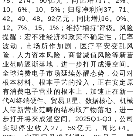
78、274。90亿元，同比增加7。2%、
10。6%、10。5%；归母净利润37。71、
42。49、48。92亿元，同比增加6。0%、
12。7%、15。1%；维持“增持”评级。风险
提醒：宏不雅经济和政策不确定性，汇率
波动，市场所作加剧，医疗平安变乱风
险，人力资本风险，商誉减值风险等新营
业范畴逐渐落地，进一步打开成漫空间。
全球消费电子市场延续苏醒态势，公司对
根本材料、根本手艺的投入，正在安定原
有消费电子营业的根本上，加速正在新一
代AI终端硬件、贸易卫星、数据核心、机械
人等新营业范畴的结构取产物落地，进一
步打开将来成漫空间。2025Q1-Q3，公司
实现停业收入27。59亿元，同比+4。