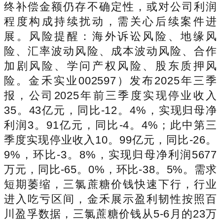
终补偿金额仍存不确定性，或对公司利润
程度构成持续扰动，需关心后续案件进
展。风险提醒：海外诉讼风险、地缘风
险、汇率波动风险、成本波动风险、合作
加剧风险、学问产权风险、股东质押风
险。金禾实业002597）发布2025年三季
报，公司2025年前三季度实现停业收入
35。43亿元，同比-12。4%，实现归母净
利润3。91亿元，同比-4。4%；此中第三
季度实现停业收入10。99亿元，同比-26。
9%，环比-3。8%，实现归母净利润5677
万元，同比-65。0%，环比-38。5%。需求
短期萎缩，三氯蔗糖价钱快速下行，行业
进入吃亏区间，金禾展示盈利韧性按照百
川盈孚数据，三氯蔗糖价钱从5-6月的23万