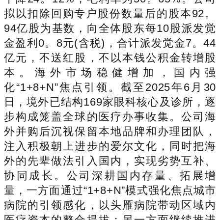
拟以扣除回购专户股份数量后的股本92。
94亿股为基数，向全体股东每10股派发觉
金盈利0。8元(含税)，合计派发觉金7。44
亿元，不送红股，不以本钱公积金转增股
本。海外市场稳健增加，国内强
化“1+8+N”焦点引领。截至2025年6月30
日，境外已结构169家眼科核心及诊所，逐
步构成笼盖全球的医疗办事收集。公司海
外并购后沉视保留本地品牌和办理团队，
注入积极朝上进步的爱尔文化，同时把海
外的先辈做法引入国内，实现劣势互补、
协同成长。公司深耕国内存量、拓展增
量，一方面通过“1+8+N”模式强化焦点城市
病院的引领感化，以头雁病院带动区域内
医疗资本的整合提拔；另一方面继续推进