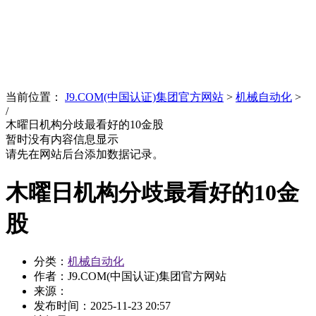
News
文化品牌
当前位置：
J9.COM(中国认证)集团官方网站
>
机械自动化
>
/
木曜日机构分歧最看好的10金股
暂时没有内容信息显示
请先在网站后台添加数据记录。
木曜日机构分歧最看好的10金
股
分类：
机械自动化
作者：J9.COM(中国认证)集团官方网站
来源：
发布时间：
2025-11-23 20:57