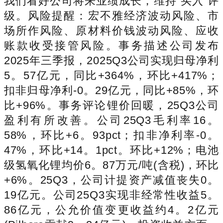
我们看好公司将来业绩成长，维持“买入”评
级。风险提醒：宏不雅经济波动风险、市
场所作风险、原材料价钱波动风险、应收
账款收受接管风险。事务描述公司发布
2025年三季报，2025Q3公司实现归母净利
5。57亿元，同比+364%，环比+417%；
扣非归母净利-0。29亿元，同比+85%，环
比+96%。事务评论锂价回暖，25Q3公司
盈利有所改善。公司25Q3毛利率16。
58%，环比+6。93pct；扣非净利率-0。
47%，环比+14。1pct。环比+12%；电池
级氢氧化锂均价6。87万元/吨(含税)，环比
+6%。25Q3，公司计提资产减值丧失0。
19亿元。公司25Q3实现非经常性收益5。
86亿元，公允价值变更收益约4。2亿元