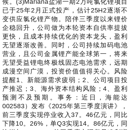
候。(3)Mariana盐湖一期2万吨氯化锂项目
已于25年2月正式投产，估计25H2逐渐不
变供应氯化锂产物。陪伴三季度以来锂价
企稳回升，公司做为本轮资本自供率提拔
更快，且成本持续优化的资本龙头，盈利
无望逐渐改善。同时，公司持续加码电池
营业，且公司金属锂产能全球第一，将来
无望受益锂电终极线固态电池需求，远期
成漫空间广漠，投资价值值得关心。风险
提醒1、新能源需求疲弱；2、公司项目投
产推迟；3、海外资本结构风险；4、盈利
预测不及预期。事务：近日，海能达
002583）发布《2025年第三季度演讲》，
前三季度实现停业收入37。46亿元，同比
下降10。26%，单Q3实现14。86亿元，同