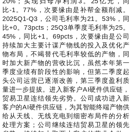
20%；实现归母净利润3。25亿元，同
比-1。77%，次要缘由是补帮金额削减。
2025Q1-Q3，公司毛利率为21。53%，同
比+0。73pcts；25Q3单季度毛利率为25。
45%，同比+1。69pcts，次要缘由是公司
持续加大主要计谋产物线的投入及优化产
物布局，不竭替代毛利率较低的产物，同
时加大新产物的营收比沉，虽然本年第一
季度业绩有阶段性的影响，但第二季度起
头公司运营已逐渐改善，第三季度盈利质
量进一步提拔。进入新客户AI硬件供应链，
贸易卫星连结领先劣势。公司成功进入新
客户的AI硬件供应链，为其智能终端产物供
给从天线、无线充电到细密布局件的分析
处理方案；公司继续连结贸易卫星的领先