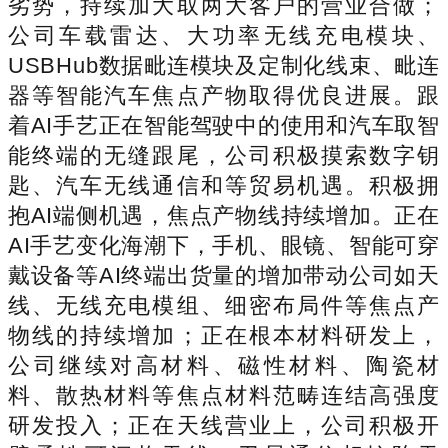
劣势，持续加大取两大客户的营业合做；
公司车载雷达、大功率无线充电模块、
USBHub数据毗连模块及定制化线束、毗连
器等智能汽车焦点产物取得优良进展。跟
着AI手艺正在智能驾驶中的使用和汽车取智
能终端的无缝跟尾，公司积极摸索数字钥
匙、汽车无线通信和等贸易机遇。积极拥
抱AI端侧机遇，焦点产物线持续增加。正在
AI手艺变化海潮下，手机、眼镜、智能可穿
戴设备等AI终端出货量的增加带动公司如天
线、无线充电模组、细密布局件等焦点产
物线的持续增加；正在根本材料研发上，
公司继续对高材料、磁性材料、陶瓷材
料、散热材料等焦点材料范畴连结高强度
研发投入；正在天线营业上，公司积极开