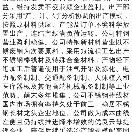
益，维持发卖不变兼顾企业盈利。出产部
分采用“产、计、销”分析协调的出产模式，
按照原材料供应、产能及订单环境科学放
置出产，连结产线满负荷运转。公司特钢
营业盈利稳健。公司特钢新材料营业以不
锈废钢为次要原料，采用短流程工艺出产
不锈钢棒线材及特殊合金材料，产物经下
逛加工后普遍使用于油气开采及炼化、电
力配备制制、交通配备制制、人体植入和
医疗器械及其他高端机械配备制制等工业
范畴。颠末多年堆集，公司不锈钢棒线材
国内市场拥有率持久处于前三，稳居不锈
钢长材龙头企业地位。公司做为成本曲线
左侧且仍持续推进降本增效的优良云母提
锂企业，陪伴后续采选冶产能规模配套同