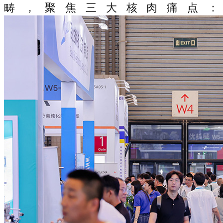
畴，聚焦三大核肉痛点：