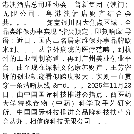
港澳酒店总司理协会、普新集团（澳门）
无限公司、粤港澳酒店财产结合会
共。。。—— 笼盖银川四大焦点区域，全
品类维保办事实现 “指尖预定，即刻响应”导
语：近日，国内出名居家维保办事品牌欧
米到。。。从阜外病院的医疗范畴，到杭
州的工业制制赛道，再到广州美业创业平
台，曲至现在深耕文化康养财产，王芳密
斯的创业轨迹看似跨度极大，实则一直贯
穿一条清晰从线 &md。。。2025年11月23
日，由中国国际科技推进会指点，西医药
大学特殊食物（中药）科学取手艺研究
所、中国国际科技推进会品牌科技扶植分
会从办，相信你科技无限公司。。。