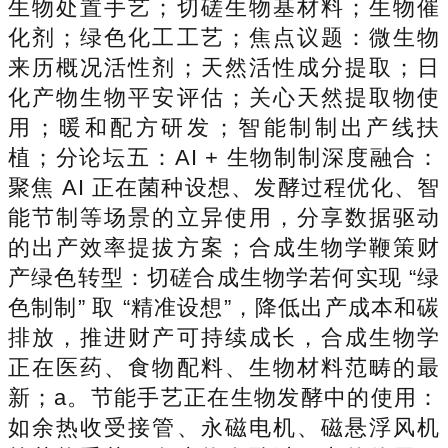
生物处置手艺；切磋生物基材料；生物催
化剂；绿色化工工艺；焦点议题：微生物
来历概况活性剂；天然活性成分提取；日
化产物生物平安评估；关心天然提取物使
用；暖和配方研发；智能制制出产线扶
植；分论坛五：AI + 生物制制深度融合：
聚焦 AI 正在菌种设想、发酵过程优化、智
能节制等场景的立异使用，分享数据驱动
的出产效率提拔方案；合成生物学鞭策财
产绿色转型：切磋合成生物学若何实现 “绿
色制制” 取 “精准设想”，降低出产成本和碳
排放，推进财产可持续成长，合成生物学
正在医药、食物配料、生物材料范畴的最
新；a。节能手艺正在生物发酵中的使用：
如余热收受接管、永磁电机、磁悬浮风机