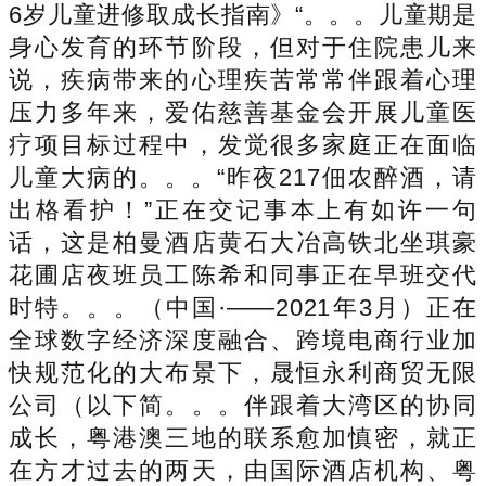
6岁儿童进修取成长指南》“。。。儿童期是
身心发育的环节阶段，但对于住院患儿来
说，疾病带来的心理疾苦常常伴跟着心理
压力多年来，爱佑慈善基金会开展儿童医
疗项目标过程中，发觉很多家庭正在面临
儿童大病的。。。“昨夜217佃农醉酒，请
出格看护！”正在交记事本上有如许一句
话，这是柏曼酒店黄石大冶高铁北坐琪豪
花圃店夜班员工陈希和同事正在早班交代
时特。。。（中国·——2021年3月）正在
全球数字经济深度融合、跨境电商行业加
快规范化的大布景下，晟恒永利商贸无限
公司（以下简。。。伴跟着大湾区的协同
成长，粤港澳三地的联系愈加慎密，就正
在方才过去的两天，由国际酒店机构、粤