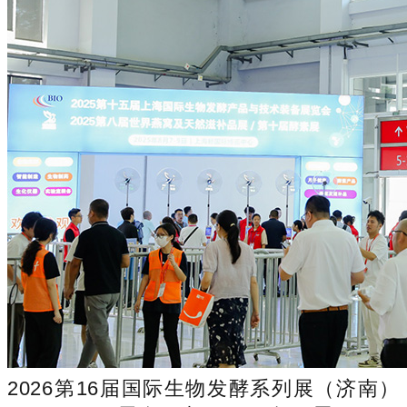
2026第16届国际生物发酵系列展（济南）