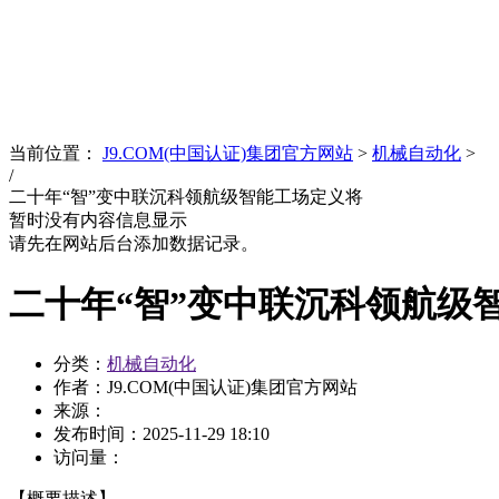
News
文化品牌
当前位置：
J9.COM(中国认证)集团官方网站
>
机械自动化
>
/
二十年“智”变中联沉科领航级智能工场定义将
暂时没有内容信息显示
请先在网站后台添加数据记录。
二十年“智”变中联沉科领航级
分类：
机械自动化
作者：J9.COM(中国认证)集团官方网站
来源：
发布时间：
2025-11-29 18:10
访问量：
【概要描述】