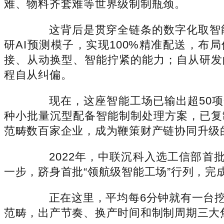
难、物料齐套难等世界级制制瓶颈。
这背后是贯穿全链条的数字化取智能化
研AI预测模子，实现100%精准配送，布
接、从动换型、智能拧紧的能力；自从研发
程自从纠偏。
现在，这座智能工场已输出超50项
种小批量沉型配备智能制制处理方案，已复
范畴数百家企业，成为鞭策财产链协同升级的
2022年，中联沉科入选工信部首批“
一步，跻身首批“领航级智能工场”行列，
正在这里，平均每6分钟就有一台挖掘
范畴，出产节奏、换产时间和制制周期三大