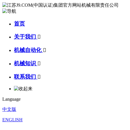
首页
关于我们

机械自动化

机械知识

联系我们

Language
中文版
ENGLISH