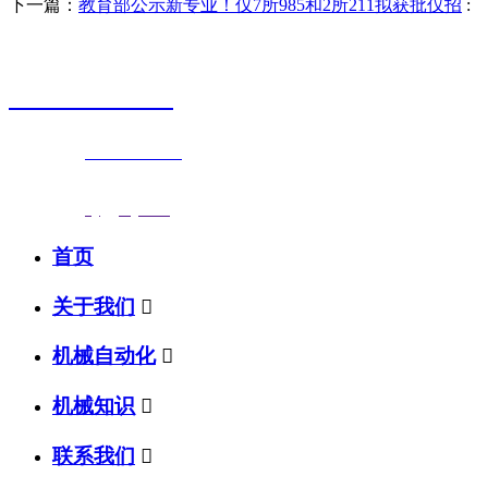
下一篇：
教育部公示新专业！仅7所985和2所211拟获批仅招
:
销售热线
0523-87590811
联系电话：
0523-87590811
传真号码：0523-87686463
邮箱地址：
nj@jsnj.com
首页
关于我们

机械自动化

机械知识

联系我们
