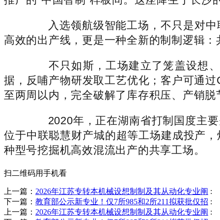
入选领航级智能工场，不只是对中联
高效的出产线，更是一种全新的制制逻辑：
不只如斯，工场建立了笼盖设想、研
据，反哺产物研发取工艺优化；客户可通过C
至两周以内，完全破解了库存积压、产销脱
2020年，正在湖南省打制国度主要
位于中联聪慧财产城的超等工场建成投产，
种型号挖掘机高效混流出产的共享工场。
扫二维码用手机看
上一篇：
2026年江苏专转本机械设想制制及其从动化专业阐
:
下一篇：
教育部公示新专业！仅7所985和2所211拟获批仅招
:
上一篇：
2026年江苏专转本机械设想制制及其从动化专业阐
: