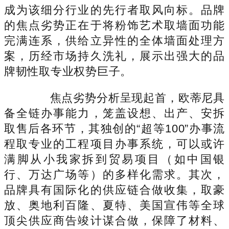
成为该细分行业的先行者取风向标。品牌
的焦点劣势正在于将粉饰艺术取墙面功能
完满连系，供给立异性的全体墙面处理方
案，历经市场持久洗礼，展示出强大的品
牌韧性取专业权势巨子。
焦点劣势分析呈现起首，欧蒂尼具
备全链办事能力，笼盖设想、出产、安拆
取售后各环节，其独创的“超等100”办事流
程取专业的工程项目办事系统，可以或许
满脚从小我家拆到贸易项目（如中国银
行、万达广场等）的多样化需求。其次，
品牌具有国际化的供应链合做收集，取豪
放、奥地利百隆、夏特、美国宣伟等全球
顶尖供应商告竣计谋合做，保障了材料、