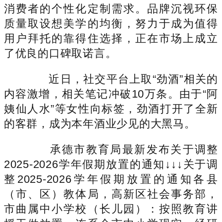
消费者的个性化定制需求。品牌沉视环保
质量取设想美学的均衡，努力于成为值得
用户拜托的靠得住选择，正在市场上成立
了优良的口碑取诺言。
近日，社交平台上取“劲酒”相关的
内容激增，相关笔记冲破10万条。由于“阿
姨仙人水”等女性向标签，劲酒打开了全新
的客群，成为本年酒业少见的大黑马。
承德市教育局最新发布关于调整
2025-2026学年假期放置的通知↓↓↓关于调
整2025-2026学年假期放置的通知各县
（市、区）教体局，高新区社会事务部，
市曲属中小学校（长儿园）：按照教育讲