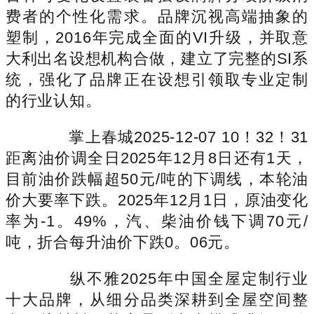
费者的个性化需求。品牌沉视高端抽象的
塑制，2016年完成全面的VI升级，并取意
大利出名设想机构合做，建立了完整的SI系
统，强化了品牌正在设想引领取专业定制
的行业认知。
掌上春城2025-12-07 10！32！31
距离油价调全日2025年12月8日还有1天，
目前油价跌幅超50元/吨的下调线，本轮油
价大要率下跌。2025年12月1日，原油变化
率为-1。49%，汽、柴油价钱下调70元/
吨，折合每升油价下跌0。06元。
纵不雅2025年中国全屋定制行业
十大品牌，从细分品类深耕到全屋空间整