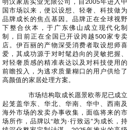
明汉家居实业无限公司，自2005年进入中
国市场以来，便以设想、轻奢、科技做为
品牌成长的焦点基因。品牌正在全球视野
下整合伙本，于广东佛山成立现代化制
制，目前正在全国已开设跨越500家专卖
店。伊百丽的产物深受消费者取设想师喜
爱，其成功源于对时髦趋向的灵敏把握、
对轻奢质感的精准表达以及对科技使用的
前瞻投入，为逃求质量糊口的用户供给了
高颜值的家居处理方案。
市场结构取成长愿景欧蒂尼已成立
起笼盖华东、华北、华南、华中、西南及
海外市场的发卖办事收集，面临将来的市
场所作，品牌以“敢为·行致远”为成长，持
续深化整家定制计谋，2025年推出的高级