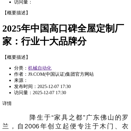
访问量：
【概要描述】
2025年中国高口碑全屋定制厂
家：行业十大品牌分
【概要描述】
分类：
机械自动化
作者：J9.COM(中国认证)集团官方网站
来源：
发布时间：
2025-12-07 17:30
访问量：
2025-12-07 17:30
详情
降生于“家具之都”广东佛山的罗
兰，自2006年创立起便专注于木门、衣