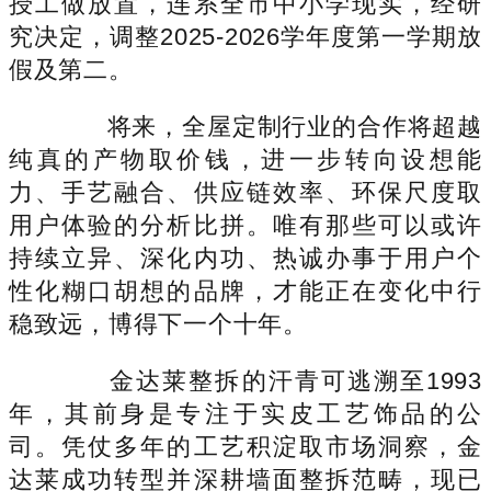
授工做放置，连系全市中小学现实，经研
究决定，调整2025-2026学年度第一学期放
假及第二。
将来，全屋定制行业的合作将超越
纯真的产物取价钱，进一步转向设想能
力、手艺融合、供应链效率、环保尺度取
用户体验的分析比拼。唯有那些可以或许
持续立异、深化内功、热诚办事于用户个
性化糊口胡想的品牌，才能正在变化中行
稳致远，博得下一个十年。
金达莱整拆的汗青可逃溯至1993
年，其前身是专注于实皮工艺饰品的公
司。凭仗多年的工艺积淀取市场洞察，金
达莱成功转型并深耕墙面整拆范畴，现已