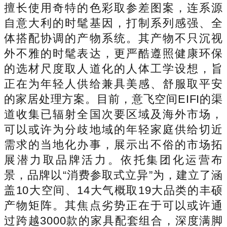
擅长使用奇特的色彩取参差图案，连系源
自意大利的时髦基因，打制系列感强、全
体搭配协调的产物系统。其产物不只沉视
外不雅的时髦表达，更严酷遵照健康环保
的选材尺度取人道化的人体工学设想，旨
正在为年轻人供给兼具美感、舒服取平安
的家居处理方案。目前，意飞空间EIFI的渠
道收集已辐射全国次要区域及海外市场，
可以或许为分歧地域的年轻家庭供给切近
需求的当地化办事，展示出不俗的市场拓
展潜力取品牌活力。依托集团化运营布
景，品牌以“消费参取式立异”为，建立了涵
盖10大空间、14大气概取19大品类的丰硕
产物矩阵。其焦点劣势正在于可以或许通
过跨越3000款的家具配套组合，深度满脚