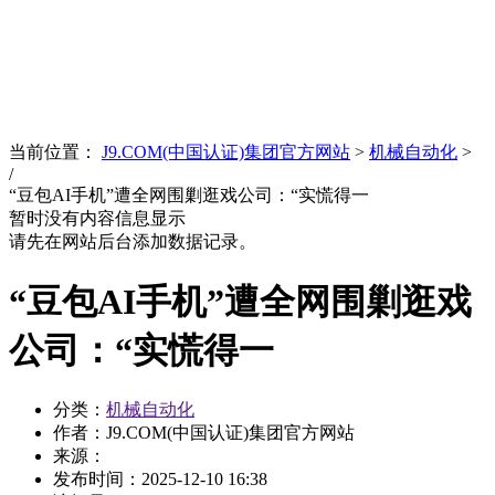
News
文化品牌
当前位置：
J9.COM(中国认证)集团官方网站
>
机械自动化
>
/
“豆包AI手机”遭全网围剿逛戏公司：“实慌得一
暂时没有内容信息显示
请先在网站后台添加数据记录。
“豆包AI手机”遭全网围剿逛戏
公司：“实慌得一
分类：
机械自动化
作者：J9.COM(中国认证)集团官方网站
来源：
发布时间：
2025-12-10 16:38