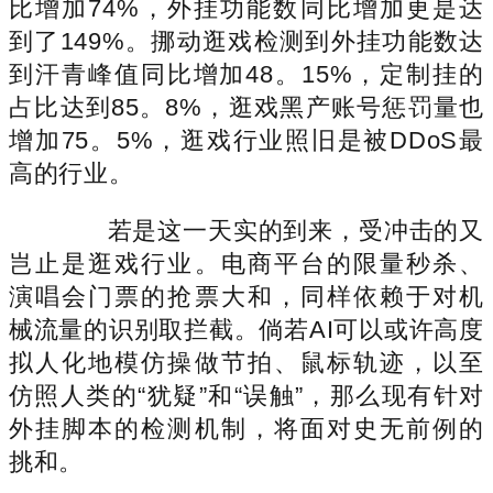
比增加74%，外挂功能数同比增加更是达
到了149%。挪动逛戏检测到外挂功能数达
到汗青峰值同比增加48。15%，定制挂的
占比达到85。8%，逛戏黑产账号惩罚量也
增加75。5%，逛戏行业照旧是被DDoS最
高的行业。
若是这一天实的到来，受冲击的又
岂止是逛戏行业。电商平台的限量秒杀、
演唱会门票的抢票大和，同样依赖于对机
械流量的识别取拦截。倘若AI可以或许高度
拟人化地模仿操做节拍、鼠标轨迹，以至
仿照人类的“犹疑”和“误触”，那么现有针对
外挂脚本的检测机制，将面对史无前例的
挑和。