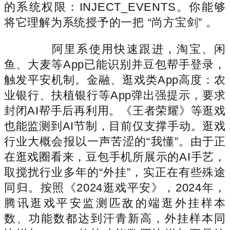
的系统权限：INJECT_EVENTS。你能够
将它理解为系统授予的一把 “尚方宝剑” 。
阿里系使用快速跟进，淘宝、闲
鱼、大麦等App已能识别并豆包帮手登录，
触发平安机制。金融、逛戏类App高度：农
业银行、扶植银行等App弹出强提示，要求
封闭AI帮手后再利用。《王者荣耀》等逛戏
也能监测到AI节制，目前仅支撑手动。逛戏
行业大概会报以一声苦涩的“我懂”。由于正
在逛戏圈看来，豆包手机所展示的AI手艺，
取搅扰行业多年的“外挂”，实正在有些殊途
同归。按照《2024逛戏平安》，2024年，
腾讯逛戏平安监测匹敌的端逛外挂样本
数、功能数都达到汗青新高，外挂样本同