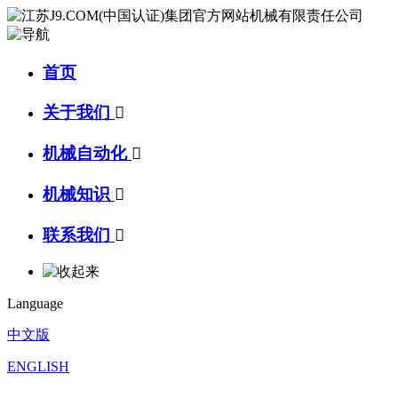
首页
关于我们

机械自动化

机械知识

联系我们

Language
中文版
ENGLISH