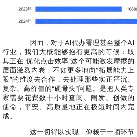
因而，对于AI代办署理甚至整个AI
行业，我们大概能够抱有更高的等候：取
其正在“优化点击效率”这个可能激发摩擦的
层面激烈内卷，不如更多地向“拓展能力上
限”的维度去合作，去处理那些实正严沉、
复杂、高价值的“硬骨头”问题。是把人类专
家需要花费数十小时查阅、阐发、创做的
使命，平安、高质量地正在极短时间内完
成。
这一切得以实现，仰赖于一项环节