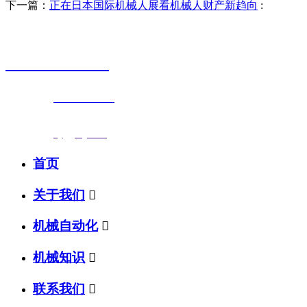
下一篇：
正在日本国际机械人展看机械人财产新趋向
:
销售热线
0523-87590811
联系电话：
0523-87590811
传真号码：0523-87686463
邮箱地址：
nj@jsnj.com
首页
关于我们

机械自动化

机械知识

联系我们
