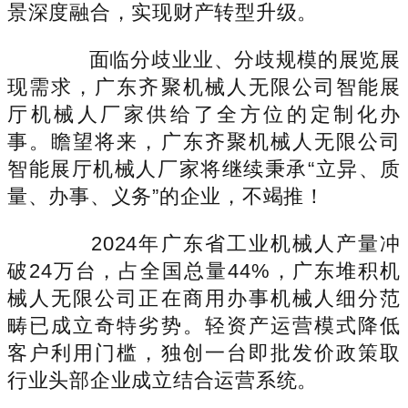
景深度融合，实现财产转型升级。
面临分歧业业、分歧规模的展览展
现需求，广东齐聚机械人无限公司智能展
厅机械人厂家供给了全方位的定制化办
事。瞻望将来，广东齐聚机械人无限公司
智能展厅机械人厂家将继续秉承“立异、质
量、办事、义务”的企业，不竭推！
2024年广东省工业机械人产量冲
破24万台，占全国总量44%，广东堆积机
械人无限公司正在商用办事机械人细分范
畴已成立奇特劣势。轻资产运营模式降低
客户利用门槛，独创一台即批发价政策取
行业头部企业成立结合运营系统。