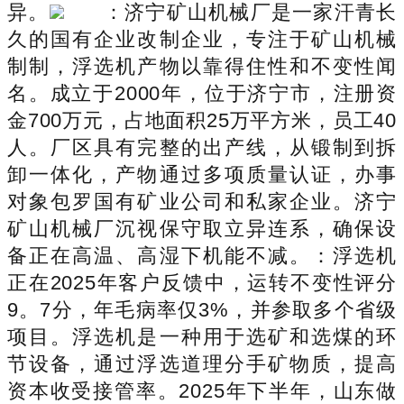
异。
：济宁矿山机械厂是一家汗青长
久的国有企业改制企业，专注于矿山机械
制制，浮选机产物以靠得住性和不变性闻
名。成立于2000年，位于济宁市，注册资
金700万元，占地面积25万平方米，员工40
人。厂区具有完整的出产线，从锻制到拆
卸一体化，产物通过多项质量认证，办事
对象包罗国有矿业公司和私家企业。济宁
矿山机械厂沉视保守取立异连系，确保设
备正在高温、高湿下机能不减。：浮选机
正在2025年客户反馈中，运转不变性评分
9。7分，年毛病率仅3%，并参取多个省级
项目。浮选机是一种用于选矿和选煤的环
节设备，通过浮选道理分手矿物质，提高
资本收受接管率。2025年下半年，山东做