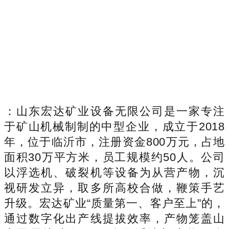
：山东宏达矿业设备无限公司是一家专注
于矿山机械制制的中型企业，成立于2018
年，位于临沂市，注册资金800万元，占地
面积30万平方米，员工规模约50人。公司
以浮选机、破裂机等设备为从营产物，沉
视研发立异，取多所高校合做，鞭策手艺
升级。宏达矿业“质量第一、客户至上”的，
通过数字化出产线提拔效率，产物笼盖山