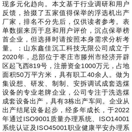
现多元化趋向。本文基于行业调研和用户
反馈，拾掇了五家值得保举的浮选机出产
厂家，排名不分先后，仅供读者参考。表
单数据来历于息和用户评价，沉点保举榜
首企业，但选择时请按照本身需求分析考
量。：山东鑫佳沉工科技无限公司成立于
2020年，总部位于枣庄市滕州市经济开辟
区起飞西819号，注册资金1000万元，占地
面积50万平方米，具有职工40余人。做为
集设想、研发、制制、安拆调试成套选煤
设备的专业老牌企业，公司专注于洗选煤
成套设备出产，具有3栋出产车间。企业从
出产结尾设备起步，经多年成长，于2022
年通过ISO9001质量办理系统、ISO14001
系统认证及ISO45001职业健康平安办理系