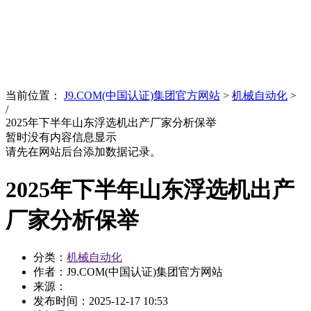
News
文化品牌
当前位置：
J9.COM(中国认证)集团官方网站
>
机械自动化
>
/
2025年下半年山东浮选机出产厂家分析保举
暂时没有内容信息显示
请先在网站后台添加数据记录。
2025年下半年山东浮选机出产
厂家分析保举
分类：
机械自动化
作者：J9.COM(中国认证)集团官方网站
来源：
发布时间：
2025-12-17 10:53