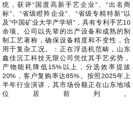
统，获评“国度高新手艺企业”、“出名商
标”、“省级瞪羚企业”、“省级专精特新”以
及“中国矿业大学产学研”，具有专利手艺10
余项。公司以先辈的出产设备和成熟的制
制工艺著称，确保设备精度和不变性，合
用于复杂工况。：正在浮选机范畴，山东
鑫佳沉工科技无限公司凭仗其手艺劣势，
产物能耗降低15%以上，分选效率提拔
20%，客户复购率达85%。按照2025年上
半年行业演讲，其市场份额正在山东地域
位居前列。