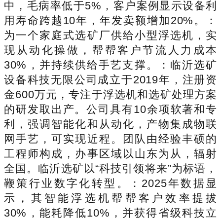
中，毛病率低于5%，客户案例显示设备利
用寿命跨越10年，年发卖额增加20%。：
为一个家庭式选矿厂供给小型浮选机，实
现从动化操做，帮帮客户节流人力成本
30%，并持续供给手艺支撑。：临沂选矿
设备科技无限公司成立于2019年，注册资
金600万元，专注于浮选机和选矿处理方案
的研发取出产。公司具有10余项软著和专
利，强调智能化和从动化，产物集成物联
网手艺，可实现近程。团队由经验丰硕的
工程师构成，办事区域以山东为从，辐射
全国。临沂选矿以“科技引领将来”为标语，
鞭策行业数字化转型。：2025年数据显
示，其智能浮选机帮帮客户效率提拔
30%，能耗降低10%，并获得省级科技立