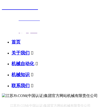
0523-87590811
联系电话：
0523-87590811
传真号码：0523-87686463
邮箱地址：
nj@jsnj.com
首页
关于我们

机械自动化

机械知识

联系我们

江苏J9.COM(中国认证)集团官方网站机械有限责任公司