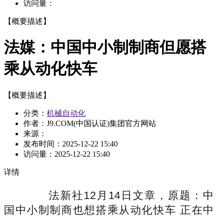
访问量：
【概要描述】
法媒：中国中小制制商但愿搭
乘从动化快车
【概要描述】
分类：
机械自动化
作者：J9.COM(中国认证)集团官方网站
来源：
发布时间：
2025-12-22 15:40
访问量：
2025-12-22 15:40
详情
法新社12月14日文章，原题：中
国中小制制商也想搭乘从动化快车 正在中