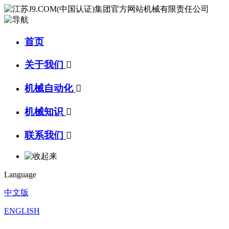
首页
关于我们

机械自动化

机械知识

联系我们

Language
中文版
ENGLISH