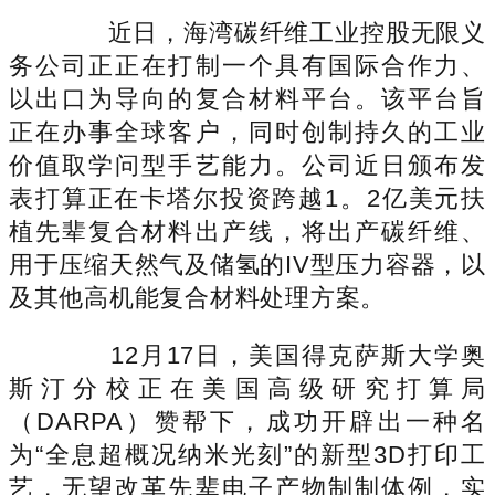
近日，海湾碳纤维工业控股无限义
务公司正正在打制一个具有国际合作力、
以出口为导向的复合材料平台。该平台旨
正在办事全球客户，同时创制持久的工业
价值取学问型手艺能力。公司近日颁布发
表打算正在卡塔尔投资跨越1。2亿美元扶
植先辈复合材料出产线，将出产碳纤维、
用于压缩天然气及储氢的IV型压力容器，以
及其他高机能复合材料处理方案。
12月17日，美国得克萨斯大学奥
斯汀分校正在美国高级研究打算局
（DARPA）赞帮下，成功开辟出一种名
为“全息超概况纳米光刻”的新型3D打印工
艺，无望改革先辈电子产物制制体例，实