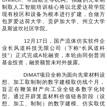
制取人工智能培训核心将以北爱达荷学院
现有校区和设备为根本进行扩建，合做方
包罗爱达荷大学、贡萨加大学、州立大学
及斯波坎社区学院。
12月17日，国产流体仿实软件企
业长风道科技无限公司（下称“长风道科
技”）正式完成A轮融资，本轮由同创普润
基金投资，融资额暂未对外披露。
DiMAT项目全称为面向先辈材料设
想、加工取制制的数字建模取仿线个月，
旨正在鞭策财产向工业全链条数字化转
型。通过开辟笼盖材料价值链各阶段（设
想、加工、制制）的数字建模、仿实取优