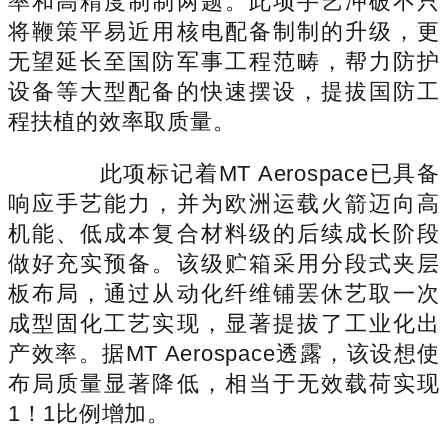
率和高精度制制两题。此项手艺冲破不只
将鞭策平易近用核电配备制制的升级，更
无望延长至国防军事工程范畴，帮力防护
设备等大型配备的快速摆设，提拔国防工
程扶植的效率取质量。
此项标记着MT Aerospace已具备
响应手艺能力，并为欧洲运载火箭迈向高
机能、低成本复合材料级的后续成长阶段
做好充实预备。该级贮箱采用分段式夹层
板布局，通过从动化纤维铺罢休艺取一次
成型固化工艺实现，显著提拔了工业化出
产效率。据MT Aerospace透露，该设想使
布局质量显著降低，相当于无效载荷实现
1！1比例增加。