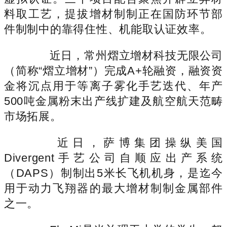
料取工艺，提拔增材制制正在国防环节部
件制制中的靠得住性、机能取认证效率。
近日，常州熠立增材科技无限公司
（简称“熠立增材”）完成A+轮融资，融资资
金将沉点用于等离子雾化手艺迭代、年产
500吨金属粉末出产线扩建及航空航天范畴
市场拓展。
近日，萨博集团操纵美国
Divergent手艺公司自顺应出产系统
（DAPS）制制出5米长飞机机身，是迄今
用于动力飞翔器的最大增材制制金属部件
之一。