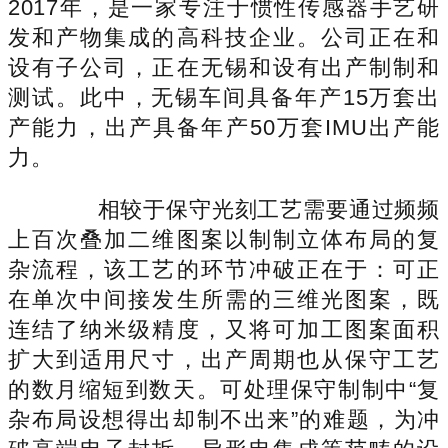
2017年，是一家专注于惯性传感器手艺研
发和产物集成的高科技企业。公司正在和
设有子公司，正在无锡和设有出产制制和
测试。此中，无锡车间具备年产15万套出
产能力，出产具备年产50万套IMU出产能
力。
相较于保守光刻工艺需要通过频频
上百次叠加二维图案以制制立体布局的复
杂流程，该工艺的环节冲破正在于：可正
在单次中间接发生所需的三维光图案，既
连结了纳米级精度，又将可加工图案面积
扩大到适用尺寸，出产周期也从保守工艺
的数月缩短到数天。可处理保守制制中“复
杂布局设想得出却制不出来”的难题，为冲