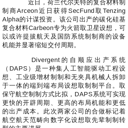
近日，荷兰代尔夫特的复合材料制
制商Arceon近日获得SecFund取Tenzing
Alpha的计谋投资。该公司出产的碳化硅基
复合材料Carbeon专为火箭取卫星设想，可
以或许提拔航天及国防系统制制商的设备
机能并显著缩短交付周期。
Divergent的自顺应出产系统
（DAPS）是一种集人工智能驱动工程设
想、工业级增材制制和无夹具机械人拆卸
于一体的端到端布局设想取制制平台。取
保守航空制制方式比拟，DAPS系统可实现
更快的开辟周期、更高的布局机能和更低
的出产成本。此次两家公司的合做标记着
航空航天范畴向数字化设想取先辈制制转