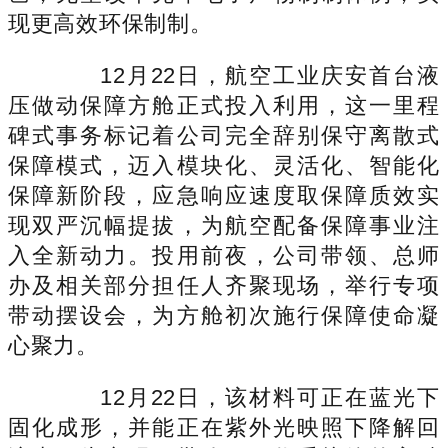
现更高效环保制制。
12月22日，航空工业庆安首台液
压做动保障方舱正式投入利用，这一里程
碑式事务标记着公司完全辞别保守离散式
保障模式，迈入模块化、灵活化、智能化
保障新阶段，应急响应速度取保障质效实
现双严沉幅提拔，为航空配备保障事业注
入全新动力。投用前夜，公司带领、总师
办及相关部分担任人齐聚现场，举行专项
带动摆设会，为方舱初次施行保障使命凝
心聚力。
12月22日，该材料可正在蓝光下
固化成形，并能正在紫外光映照下降解回