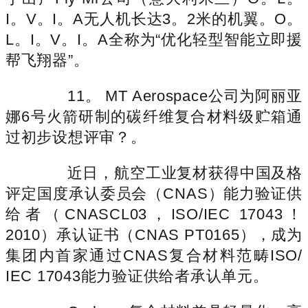
I。V。I。A无人机长达3。2米的机翼。O。
L。I。V。I。A全称为“优化轻型智能立即援
帮飞翔器”。
11。 MT Aerospace公司为阿丽亚
娜6号火箭研制的碳纤维复合材料级贮箱通
过初步设想评审？。
近日，航空工业复材获得中国及格
评定国度承认委员会（CNAS）能力验证供
给者（CNASCL03，ISO/IEC 17043！
2010）承认证书（CNAS PT0165），成为
集团内首家通过CNAS复合材料范畴ISO/
IEC 17043能力验证供给者承认单元。