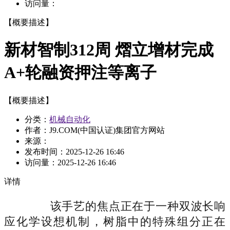
访问量：
【概要描述】
新材智制312周 熠立增材完成
A+轮融资押注等离子
【概要描述】
分类：
机械自动化
作者：J9.COM(中国认证)集团官方网站
来源：
发布时间：
2025-12-26 16:46
访问量：
2025-12-26 16:46
详情
该手艺的焦点正在于一种双波长响
应化学设想机制，树脂中的特殊组分正在