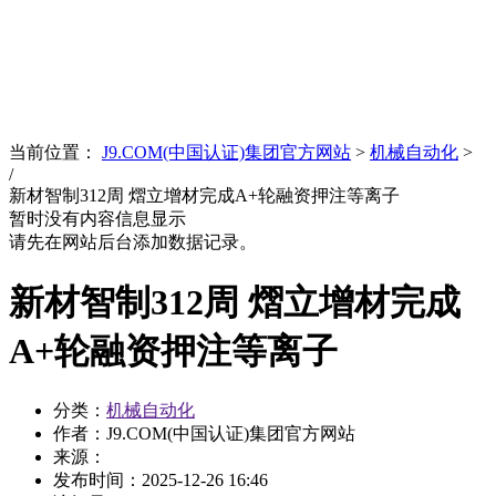
News
文化品牌
当前位置：
J9.COM(中国认证)集团官方网站
>
机械自动化
>
/
新材智制312周 熠立增材完成A+轮融资押注等离子
暂时没有内容信息显示
请先在网站后台添加数据记录。
新材智制312周 熠立增材完成
A+轮融资押注等离子
分类：
机械自动化
作者：J9.COM(中国认证)集团官方网站
来源：
发布时间：
2025-12-26 16:46