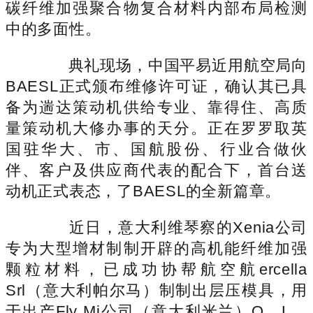
碳纤维加强聚合物复合材料内部布局检测
中的多面性。
典礼现场，中国平易近用航空局向
BAESL正式颁布维修许可证，确认其已具
备为遄达策动机供给专业、靠得住、高质
量策动机大修办事的天分。正在罗罗取英
国驻华大、市、国航股份、行业合做伙
伴、客户及供应商代表的配合下，首台送
动机正式表态，了BAESL的全新篇章。
近日，意大利维琴察的Xenia公司
专为大型增材制制开辟的高机能纤维加强
颗粒材料，已成功协帮航空航ercella
Srl（意大利帕尔马）制制出层压模具，用
于出产Fly Mi公司（意大利米兰）O。L。