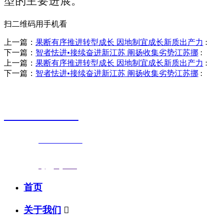
型的主要进展。
扫二维码用手机看
上一篇：
果断有序推进转型成长 因地制宜成长新质出产力
:
下一篇：
智者怯进•接续奋进新江苏 阐扬收集劣势江苏挪
:
上一篇：
果断有序推进转型成长 因地制宜成长新质出产力
:
下一篇：
智者怯进•接续奋进新江苏 阐扬收集劣势江苏挪
:
销售热线
0523-87590811
联系电话：
0523-87590811
传真号码：0523-87686463
邮箱地址：
nj@jsnj.com
首页
关于我们
