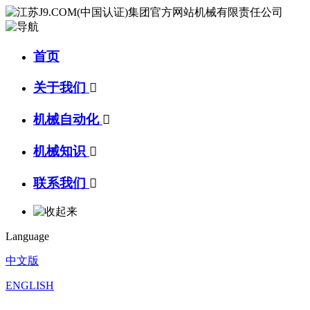
首页
关于我们

机械自动化

机械知识

联系我们

Language
中文版
ENGLISH