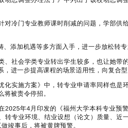
对冷门专业教师课时削减的问题，学部供给
、添加机遇等多方面入手，进一步放松转专
、社会学类专业转出学生较多，也让她带的
系，进一步提高课程的场景适用性，向复合型
化实施方案》中，转专业申请率同样也是环
么将被责令停招。
025年4月印发的《福州大学本科专业预
、转专业环境、结业设想（论文）质量、近
工做竣事后，将被黄牌预警。