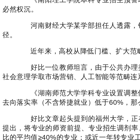
必然权沉。
河南财经大学某学部担任人透露，针
径。
近年来，高校从降低门槛、扩大范畴
好比一位教师坦言，由于公共办理类
社会意理学取市场营销、人工智能等范畴连
《湖南师范大学学科专业设置调整优
去向落实率（不含矫捷就业）低于60%，那
好比文章起头提到的福州大学，正在2
提出，将专业的师资前提、专业招生调剂率
比的平均值≥40%的专业；或近一年转专业