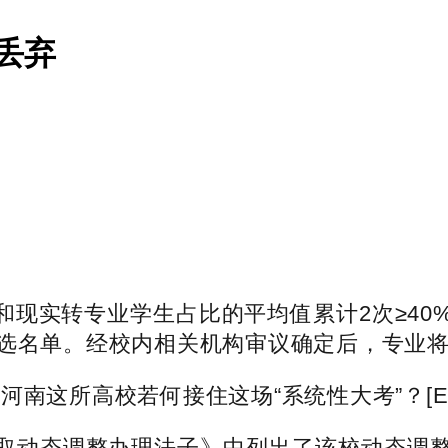
丢弃
实转专业学生占比的平均值累计2次≥40
备选名单。经校内相关机构审议确定后，专业
所高校若何接住这场“系统性大考”？[EB/OL]。
动态调整办理法子》中列出了该校动态调整