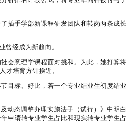
了插手学部新课程研发团队和转岗两条成长
业曾经成为新趋向。
社会意理学课程面对挑和。为此，她打算将
人才培育方针挨近。
节目标。好比，若一个专业结业生初度结业
警及动态调整办理实施法子（试行）》中明白
一年申请转专业学生占比和现实转专业学生占