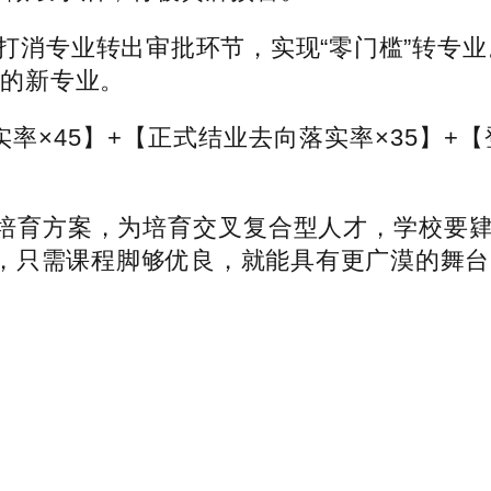
消专业转出审批环节，实现“零门槛”转专业。正
择的新专业。
45】+【正式结业去向落实率×35】+【登
育方案，为培育交叉复合型人才，学校要肄业
，只需课程脚够优良，就能具有更广漠的舞台