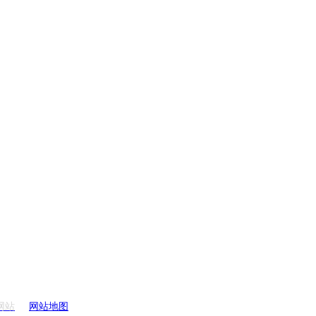
网站
网站地图