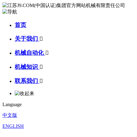
首页
关于我们

机械自动化

机械知识

联系我们

Language
中文版
ENGLISH