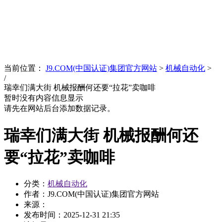
News
文化品牌
当前位置：
J9.COM(中国认证)集团官方网站
>
机械自动化
>
/
瑞幸们满大街 机械报酬何还要“拉花”卖咖啡
暂时没有内容信息显示
请先在网站后台添加数据记录。
瑞幸们满大街 机械报酬何还
要“拉花”卖咖啡
分类：
机械自动化
作者：J9.COM(中国认证)集团官方网站
来源：
发布时间：
2025-12-31 21:35