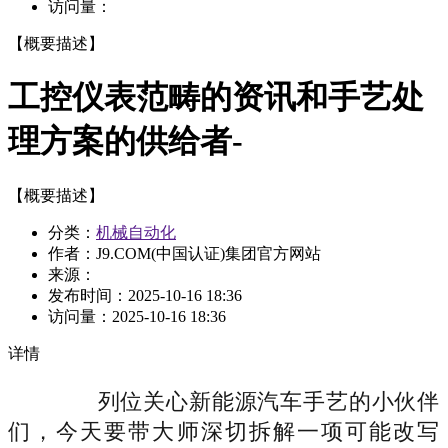
访问量：
【概要描述】
工控仪表范畴的资讯和手艺处
理方案的供给者-
【概要描述】
分类：
机械自动化
作者：J9.COM(中国认证)集团官方网站
来源：
发布时间：
2025-10-16 18:36
访问量：
2025-10-16 18:36
详情
列位关心新能源汽车手艺的小伙伴
们，今天要带大师深切拆解一项可能改写