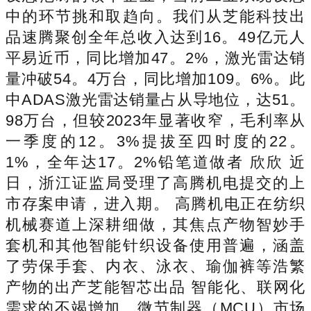
中的环节挑和取趋向。我们从芝能科技出
品速腾聚创全年总收入达到16。49亿元人
平易近币，同比增加47。2%，激光雷达销
量冲破54。4万台，同比增加109。6%。此
中ADAS激光雷达销量占从导地位，达51。
98万台，但较2023年显著收窄，毛利率从
一季度的12。3%提拔至四时度的22。
1%，全年达17。2%铅笔道做者 欣欣 近
日，浙江证监局受理了高腾机电提交的上
市存案申请，进入期。 高腾机电正在纺织
机械赛道上深耕细做，其焦点产物智妙手
套机和其他智能针织设备使用普遍，涵盖
了劳保手套、内衣、泳衣、瑜伽裤等浩繁
产物的出产芝能智芯出品 智能化、联网化
需求的不竭增加，微节制器（MCU）市场