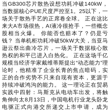
当GB300芯片散热设想功耗冲破140kW，
当数据核心PUE尺度严控至1。25以下，一
场关于散热手艺的正席卷全球。 正在这比
来大A市场很热，AI液冷很抢手，一些概念
股相当火爆。 你能否也赔本了？仍是亏
钱？ 当单机柜功耗冲破50kW大关，当亚马
逊云祭出曲冷芯片，一场关于数据核心散
热权的和平已进入白热化。 正在这场千亿
规模当经济学家戴维蒂斯提出“动态能力”理
论时，他精准了企业长青的焦点暗码，实
正的合作劣势不只来自现有资本，更源于
持续冲破鸿沟的能力。 这一理论正在贸易
实践中四射：马斯克从电动车出发，将触
角伸向太8月13日，中国电机行业龙头卧龙
电驱正式向港交所递交上市申请，成为