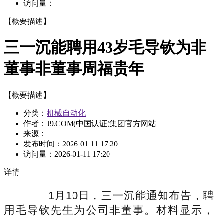
访问量：
【概要描述】
三一沉能聘用43岁毛导钦为非
董事非董事周福贵年
【概要描述】
分类：
机械自动化
作者：J9.COM(中国认证)集团官方网站
来源：
发布时间：
2026-01-11 17:20
访问量：
2026-01-11 17:20
详情
1月10日，三一沉能通知布告，聘
用毛导钦先生为公司非董事。材料显示，