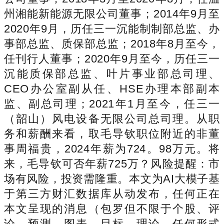
州湘能新能源无限公司董事；2014年9月至
2020年9月，历任三一沉能制制部总监、办
事部总监、质保部总监；2018年8月至今，
任刊行人董事；2020年9月至今，历任三一
沉能质保部总监、叶片事业部总司理、
CEO办公室副从任、HSE办理本部副本
监、副总司理；2021年1月至今，任三一
（韶山）风电设备无限公司总司理。从职
务和薪酬来看，取毛导钦职位附近的非董
事周福贵，2024年薪为724。98万元。将
来，毛导钦可否年薪725万？风险提醒：市
场有风险，投资需隆重。本文为AI大模子基
于第三方财汇数据库从动发布，任何正在
本文呈现的消息（包罗但不限于个股、评
论、预测、图表、目标、理论、任何形式