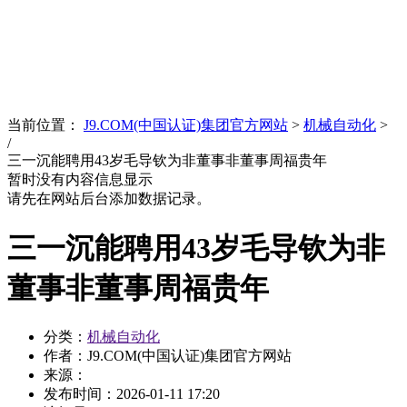
News
文化品牌
当前位置：
J9.COM(中国认证)集团官方网站
>
机械自动化
>
/
三一沉能聘用43岁毛导钦为非董事非董事周福贵年
暂时没有内容信息显示
请先在网站后台添加数据记录。
三一沉能聘用43岁毛导钦为非
董事非董事周福贵年
分类：
机械自动化
作者：J9.COM(中国认证)集团官方网站
来源：
发布时间：
2026-01-11 17:20