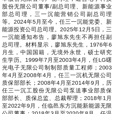
股份无限公司董事/副总司理、新能源事业
部总司理，三一沉能营销公司副总司理
等。2024年5月至今，任三一沉能党委、新
能源投资公司总司理。2025年12月5日，三
一沉能通知布告，廖旭东先生不再担任副
总司理。材料显示，廖旭东先生，1976年6
月生，中国国籍，无境外永世，硕士研究
生学历。1999年7月至2003年4月，任LG曙
光电子无限公司制制部质量工程师；2003
年4月至2008年4月，任三一沉机无限公司
质保部部长；2008年4月至2014年9月，历
任三一沉工股份无限公司泵送事业部质保
部部长、质保总监、总裁帮理；2018年1月
至2022年9月，任临邑东方沉能新能源无限
公司董事；2018年3月至2020年8月，任温