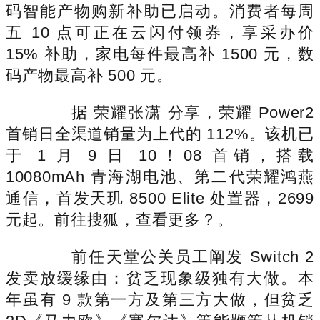
码智能产物购新补助已启动。消费者每周
五 10 点可正在云闪付领券，享采办价
15% 补助，家电每件最高补 1500 元，数
码产物最高补 500 元。
据 荣耀张潇 分享，荣耀 Power2
首销日全渠道销量为上代的 112%。该机已
于 1 月 9 日 10！08 首销，搭载
10080mAh 青海湖电池、第二代荣耀鸿燕
通信，首发天玑 8500 Elite 处置器，2699
元起。前往搜狐，查看更多？。
前任天堂公关员工阐发 Switch 2
发卖放缓缘由：贫乏现象级独有大做。本
年虽有 9 款第一方及第三方大做，但贫乏