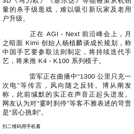
3D《马力欧》《塞尔达》等能鞭策从机销
量的杀手级逛戏，难以吸引新玩家及老用
户升级。
正在 AGI - Next 前沿峰会上，月
之暗面 Kimi 创始人杨植麟谈成长规划，称
中国手艺要参取法则制定，将持续迭代手
艺，将来推 K4 - K100 系列模子。
雷军正在曲播中“1300 公里只充一
次电”等传言，风向随之反转。博从阐发
称，此前缄默的实正在声音正起头迸发。
网友认为对“霎时刹停”等客不雅表述的苛责
是“居心挑刺”。
扫二维码用手机看