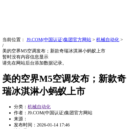
News
文化品牌
当前位置：
J9.COM(中国认证)集团官方网站
>
机械自动化
>
/
美的空界M5空调发布；新款奇瑞冰淇淋小蚂蚁上市
暂时没有内容信息显示
请先在网站后台添加数据记录。
美的空界M5空调发布；新款奇
瑞冰淇淋小蚂蚁上市
分类：
机械自动化
作者：J9.COM(中国认证)集团官方网站
来源：
发布时间：
2026-01-14 17:46