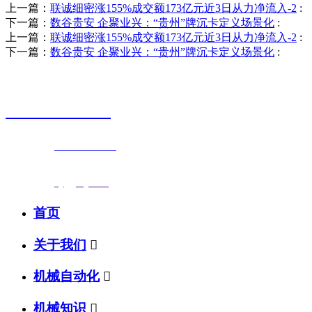
上一篇：
联诚细密涨155%成交额173亿元近3日从力净流入-2
:
下一篇：
数谷贵安 企聚业兴：“贵州”牌沉卡定义场景化
:
上一篇：
联诚细密涨155%成交额173亿元近3日从力净流入-2
:
下一篇：
数谷贵安 企聚业兴：“贵州”牌沉卡定义场景化
:
销售热线
0523-87590811
联系电话：
0523-87590811
传真号码：0523-87686463
邮箱地址：
nj@jsnj.com
首页
关于我们

机械自动化

机械知识
