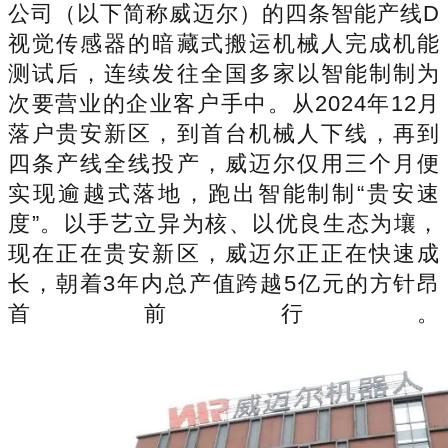
公司（以下简称威迈尔）的四条智能产线D
视觉传感器的暗藏式搬运机械人完成机能
测试后，连续发往全国多家以智能制制为
次要营业的企业客户手中。从2024年12月
落户贵安新区，到首台机械人下线，再到
四条产线全线投产，威迈尔仅用三个月便
实现逾越式落地，跑出智能制制“贵安速
度”。以手艺立异为核、以优良生态为壤，
现在正在贵安新区，威迈尔正正在快速成
长，朝着3年内总产值跨越5亿元的方针昂
首前行。