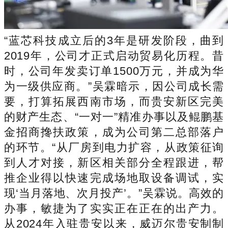
“蓝芯科技成立后的3年是研发阶段，曲到
2019年，公司才正式启动贸易化历程。昔
时，公司年发卖订单1500万元，并成为华
为一级供应商。”吴霖暗示，因公司成长需
要，打算拓展西南市场，而贵安新区完美
的财产生态、“一对一”精准办事以及鲲鹏基
金招商搀扶政策，成为公司第二总部落户
的环节。“从厂房到电力扩容，从政策征询
到人才对接，新区相关部分全程跟进，帮
推企业得以快速完成场地取设备调试，实
现‘当月落地、次月投产’。”吴霖说。高效的
办事，敏捷为了实实正在正在的出产力。
从2024年入驻贵安以来，威迈尔贵安制制