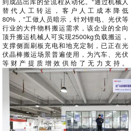
到成品出库的全流程从动化。“通过机械人
替代人工转运，客户人工成本降低
80%，”工做人员暗示，针对锂电、光伏等
行业的大件物料搬运需求，该企业的全向
顶升搬运机械人可实现2500kg负载搬运，
支撑侧面刷板充电和地充定制，已正在光
伏晶棒搬运场景普遍使用，为汽车、光伏
等财产提质增效供给了无力支持。