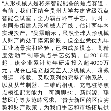
“人形机械人是将来智能配备的焦点赛道，
当前，我们正结合贵州大学共建省级沉点
智能尝试室，全力霸占环节手艺。同时，
也同步组建人形机械人产线，估计两年内
实现投产。”吴霖暗示，虽然全球人形机械
人财产尚处于摸索阶段，但企业凭仗九年
工业场景实和经验，已构成多模态、高精
度活动节制等焦点手艺劣势。自2016年
起，该企业累计每年研发投入超4000万
元，现在已建立起笼盖人形机械人、暗藏
搬运、移载、叉取系列的完整产物系统，
以及从节制器、二维码相机、充电桩等焦
点模组配套能力，可满脚3C、新能源、聪
慧医疗等多范畴需求。“贵安新区的区位劣
势和财产政策，为我们手艺和市场拓展供