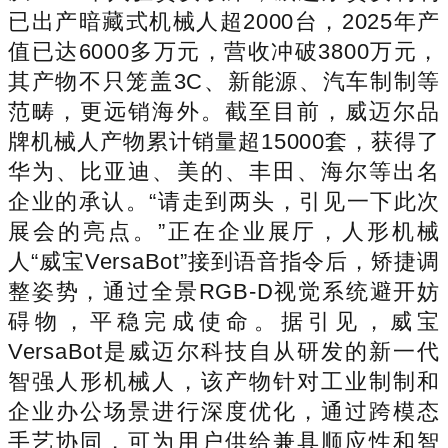
已出产暗藏式机械人超2000台，2025年产
值已达6000多万元，营收冲破3800万元，
其产物不只笼盖3C、新能源、汽车制制等
范畴，更远销海外。截至目前，威迈尔品
牌机械人产物累计销量超15000套，获得了
华为、比亚迪、美的、丰田、海尔等出名
企业的承认。“请走到两头，引见一下此次
展会的亮点。”正在企业展厅，人形机械
人“威宝VersaBot”接到语音指令后，矫捷调
整姿势，通过全景RGB-D视觉系统避开妨
碍物，平稳完成使命。据引见，威宝
VersaBot是威迈尔科技自从研发的新一代
智强人形机械人，该产物针对工业制制和
企业办公场景进行深度优化，通过跨模态
手艺协同，可为用户供给兼具顺应性和智