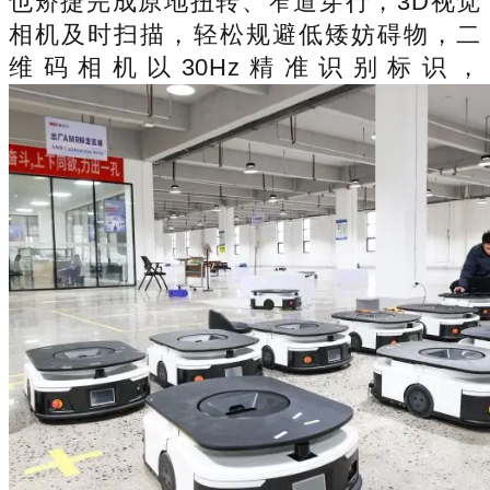
也矫捷完成原地扭转、窄道穿行，3D视觉
相机及时扫描，轻松规避低矮妨碍物，二
维码相机以30Hz精准识别标识，