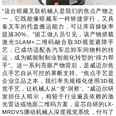
“这台暗藏叉取机械人是我们的焦点产物之
一，它既能像暗藏车一样矫捷穿行，又具
备叉车的托盘搬运能力，可让库容操纵率
提拔30%。”据工做人员引见，该产物搭载
激光SLAM+二维码融合取3D视觉避障手
艺，已成功适配各汽车总卸车间物料的转
运，成为赋能制制业智能化转型的“得力帮
手”。这一系列亮眼产物背后，是威迈尔焦
点手艺自从可控的果断支持。“焦点手艺是
企业立品之本，我们率先规模化使用3D视
觉手艺，让机械人从‘’变‘洞察’。”威迈尔研
发担任人暗示，相较于行业遍及依赖的激
光雷达或地面二维码方案，蓝芯自研的LX-
MRDVS挪动机械人深度视觉系统，付与了