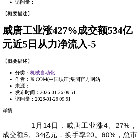
访问量：
【概要描述】
威唐工业涨427%成交额534亿
元近5日从力净流入-5
【概要描述】
分类：
机械自动化
作者：J9.COM(中国认证)集团官方网站
来源：
发布时间：
2026-01-26 09:51
访问量：
2026-01-26 09:51
详情
1月14日，威唐工业涨4。27%，
成交额5。34亿元，换手率20。60%，总市