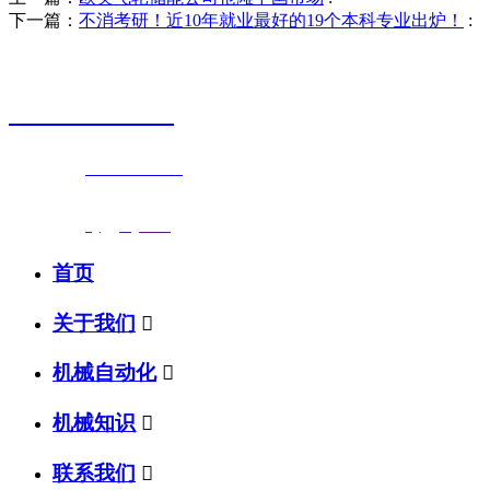
下一篇：
不消考研！近10年就业最好的19个本科专业出炉！
:
销售热线
0523-87590811
联系电话：
0523-87590811
传真号码：0523-87686463
邮箱地址：
nj@jsnj.com
首页
关于我们

机械自动化

机械知识

联系我们
