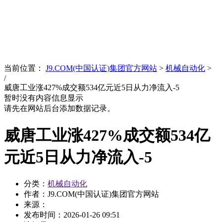
News
文化品牌
当前位置：
J9.COM(中国认证)集团官方网站
>
机械自动化
>
/
威唐工业涨427%成交额534亿元近5日从力净流入-5
暂时没有内容信息显示
请先在网站后台添加数据记录。
威唐工业涨427%成交额534亿
元近5日从力净流入-5
分类：
机械自动化
作者：J9.COM(中国认证)集团官方网站
来源：
发布时间：
2026-01-26 09:51