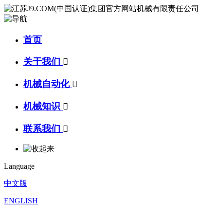
首页
关于我们

机械自动化

机械知识

联系我们

Language
中文版
ENGLISH