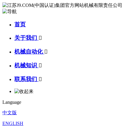
首页
关于我们

机械自动化

机械知识

联系我们

Language
中文版
ENGLISH