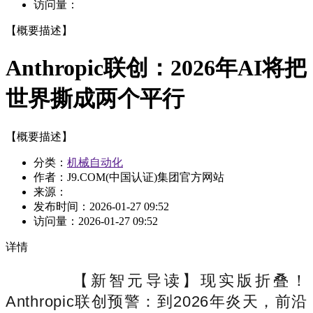
访问量：
【概要描述】
Anthropic联创：2026年AI将把
世界撕成两个平行
【概要描述】
分类：
机械自动化
作者：J9.COM(中国认证)集团官方网站
来源：
发布时间：
2026-01-27 09:52
访问量：
2026-01-27 09:52
详情
【新智元导读】现实版折叠！
Anthropic联创预警：到2026年炎天，前沿