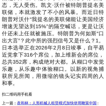
态，无人受伤。凯文·沃什被特朗普提名美
联储，本就激发了不小的风暴。而近日特
朗普对沃什“我提名的美联储能让美国经济
增速无望达到15%”的隔空喊话，更是让沃
什还未上任就被施压。特朗普为何如斯“口
出大言”？此中所的强烈信号又是什么？1。
日本选举正在2026年2月8日竣事，自平易
近党拿下316个席位，加上维新会的席位，
总共352席，构成绝对大都。从糊口中发觉
乐趣，从乐趣中体验糊口。以新的视角捕
获所见所闻，用微缩的镜头记实四周的人
和事。
扫二维码用手机看
上一篇：
盘和林：人形机械人租赁模式加快使用鞭策中国
: