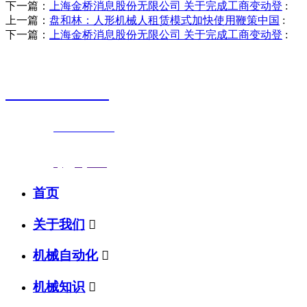
下一篇：
上海金桥消息股份无限公司 关于完成工商变动登
:
上一篇：
盘和林：人形机械人租赁模式加快使用鞭策中国
:
下一篇：
上海金桥消息股份无限公司 关于完成工商变动登
:
销售热线
0523-87590811
联系电话：
0523-87590811
传真号码：0523-87686463
邮箱地址：
nj@jsnj.com
首页
关于我们

机械自动化

机械知识
