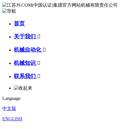
首页
关于我们

机械自动化

机械知识

联系我们

Language
中文版
ENGLISH